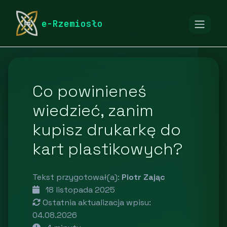
rymarstwo-poznan.pl
Blog
Usługi dla firm
e-Rzemiosło
Co powinieneś
wiedzieć, zanim
kupisz drukarkę do
kart plastikowych?
Tekst przygotował(a):
Piotr Zając
18 listopada 2025
Ostatnia aktualizacja wpisu:
04.08.2026