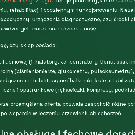
trzenia medycznego
oferuje produkty, które realnie 
iu, rehabilitacji i codziennym funkcjonowaniu. Nieza
topedyczny, urządzenia diagnostyczne, czy środki pi
rawdzonych marek oraz różnorodność.
ę, czy sklep posiada:
pii domowej (inhalatory, koncentratory tlenu, ssaki 
rolną (ciśnieniomierze, glukometry, pulsoksymetry),
edyczne i rehabilitacyjne (balkoniki, kule, stabilizat
eniczne i opatrunkowe (rękawiczki, kompresy, podkład
brze przemyślana oferta pozwala zaspokoić różne pot
 po wsparcie w leczeniu przewlekłych schorzeń.
alna obsługa i fachowe dora