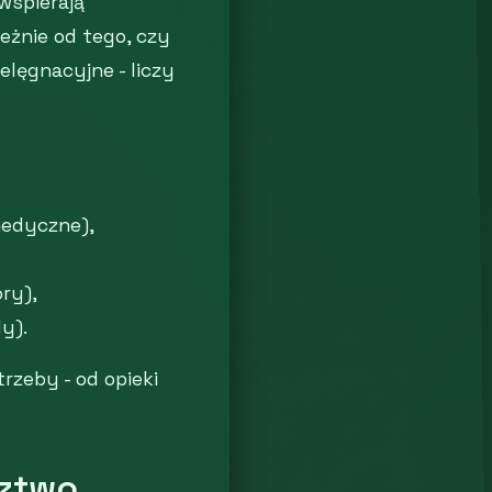
wspierają
leżnie od tego, czy
elęgnacyjne - liczy
medyczne),
ory),
y).
rzeby - od opieki
dztwo