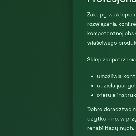
Zakupy w sklepie 
rozwiązania konkr
kompetentnej obsłu
właściwego produk
Sklep zaopatrzeni
umożliwia konta
udziela jasnyc
oferuje instru
Dobre doradztwo m
użytku - np. w prz
rehabilitacyjnych.