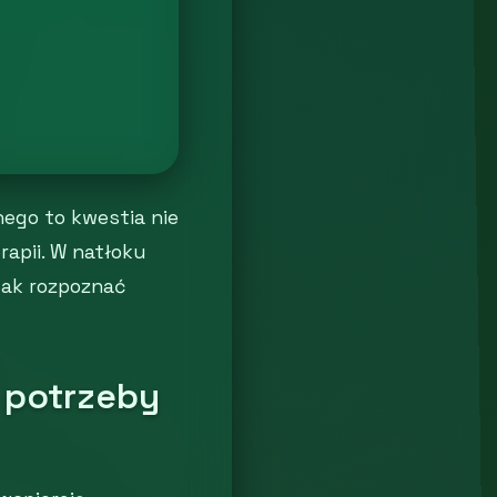
ego to kwestia nie
apii. W natłoku
 Jak rozpoznać
 potrzeby