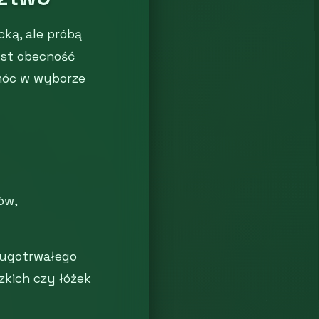
ką, ale próbą
est obecność
omóc w wyborze
ów,
ługotrwałego
zkich czy łóżek