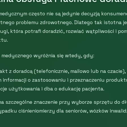
medycznym często nie są jedynie decyzją konsumenc
etnego problemu zdrowotnego. Dlatego tak istotna j
gi, która potrafi doradzić, rozwiać wątpliwości i p
tu.
a medycznego wyróżnia się wtedy, gdy:
kt z doradcą (telefonicznie, mailowo lub na czacie),
h informacji o zastosowaniu i przeznaczeniu produkt
kcje użytkowania i dba o edukację pacjenta.
a szczególne znaczenie przy wyborze sprzętu do d
ypadku ciśnieniomierzy dla seniorów, wózków inwalid