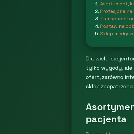
Asortyment, k
Profesjonalna
Transparentnoś
Postaw na dob
Sklep medycz
Dla wielu pacjent
tylko wygody, ale 
ofert, zarówno int
sklep zaopatrzeni
Asortymen
pacjenta