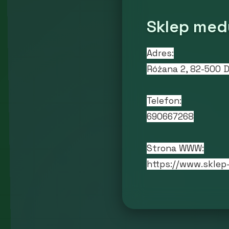
Sklep med
Adres:
Różana 2, 82-500 
Telefon:
690667268
Strona WWW:
https://www.sklep