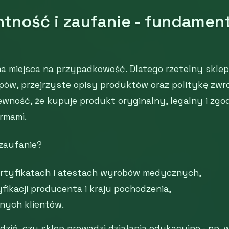
tność i zaufanie - fundament
a miejsca na przypadkowość. Dlatego rzetelny sklep
ów, przejrzyste opisy produktów oraz politykę zwrot
ewność, że kupuje produkt oryginalny, legalny i zgo
rmami.
 zaufanie?
ertyfikatach i atestach wyrobów medycznych,
fikacji producenta i kraju pochodzenia,
nnych klientów.
zić, czy sklep prowadzi działania edukacyjne - np. 