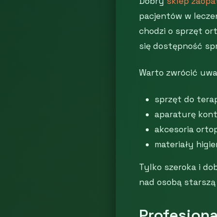
Dobry
sklep zaopa
pacjentów w leczen
chodzi o sprzęt or
się dostępność sp
Warto zwrócić uwag
sprzęt do tera
aparaturę kont
akcesoria ortop
materiały higi
Tylko szeroka i do
nad osobą starszą
Profesjon