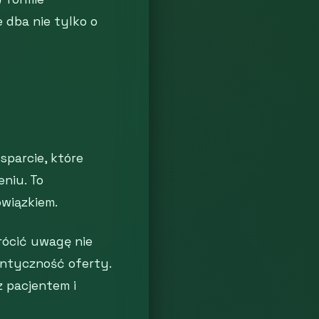
e dba nie tylko o
sparcie, które
eniu. To
owiązkiem.
ócić uwagę nie
tentyczność oferty.
z pacjentem i