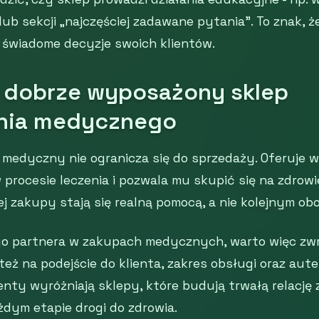
ub sekcji „najczęściej zadawane pytania”. To znak, ż
o świadome decyzje swoich klientów.
 dobrze wyposażony sklep
nia medycznego
medyczny nie ogranicza się do sprzedaży. Oferuje w
 procesie leczenia i pozwala mu skupić się na zdrowi
ej zakupy stają się realną pomocą, a nie kolejnym ob
o partnera w zakupach medycznych, warto więc zwr
 też na podejście do klienta, zakres obsługi oraz au
enty wyróżniają sklepy, które budują trwałą relację 
żdym etapie drogi do zdrowia.