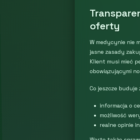
Transparen
oferty
W medycynie nie m
jasne zasady zakup
Klient musi mieć p
obowiązującymi no
Co jeszcze buduje
informacja o c
możliwość wery
realne opinie i
Warto także sprawd