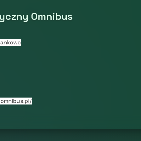
yczny Omnibus
Dankowo
-omnibus.pl/