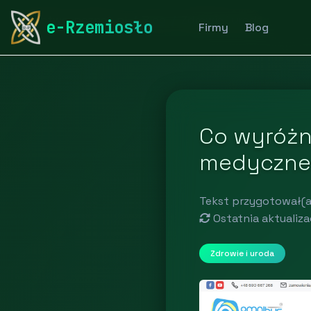
rymarstwo-poznan.pl
Blog
Zdrowie i uroda
e-Rzemiosło
Firmy
Blog
Co wyróżn
medyczneg
Tekst przygotował(a
Ostatnia aktualiza
Zdrowie i uroda