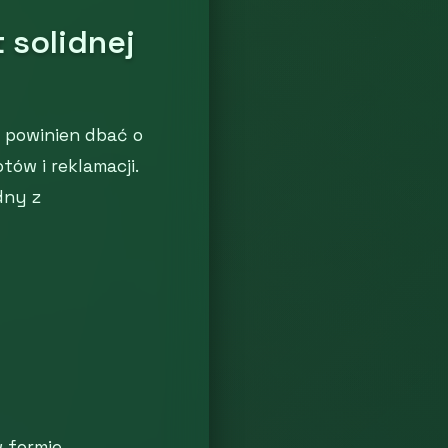
 solidnej
 powinien dbać o
ów i reklamacji.
dny z
w formie