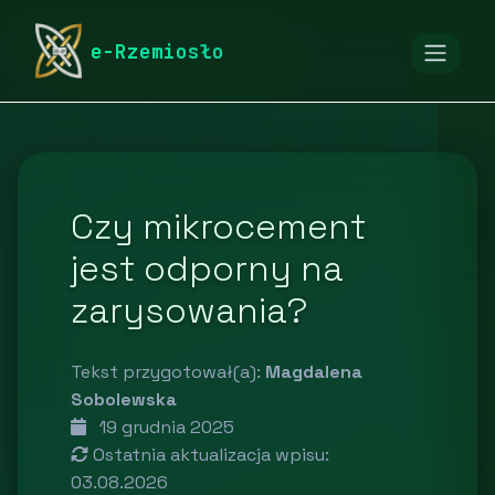
rymarstwo-poznan.pl
Blog
e-Rzemiosło
Budownictwo i nieruchomości
Czy mikrocement
jest odporny na
zarysowania?
Tekst przygotował(a):
Magdalena
Sobolewska
19 grudnia 2025
Ostatnia aktualizacja wpisu:
03.08.2026