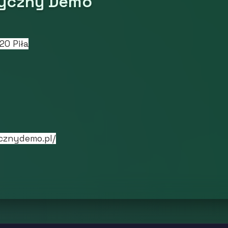
zyczny Demo
20 Piła
cznydemo.pl/