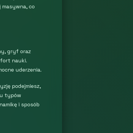
j masywna, co
y, gryf oraz
fort nauki.
mocne uderzenia.
yzję podejmiesz,
bu typów
namikę i sposób