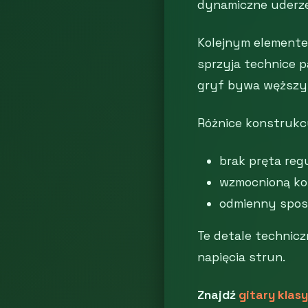
dynamiczne uderze
Kolejnym elementem
sprzyja technice 
gryf bywa węższy i
Różnice konstrukc
brak pręta reg
wzmocnioną ko
odmienny spos
Te detale technicz
napięcia strun.
Znajdź
gitary klas