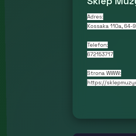
Sklep Mu
Adres:
Kossaka 110a, 64-9
Telefon:
672153717
Strona WWW:
https://sklepmuzy