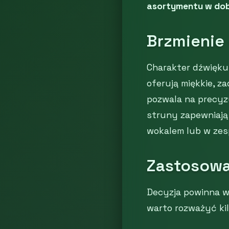
asortymentu w dob
Brzmienie 
Charakter dźwięku
oferują miękkie, z
pozwala na precyzy
struny zapewniają 
wokalem lub w zes
Zastosowa
Decyzja powinna wy
warto rozważyć kil