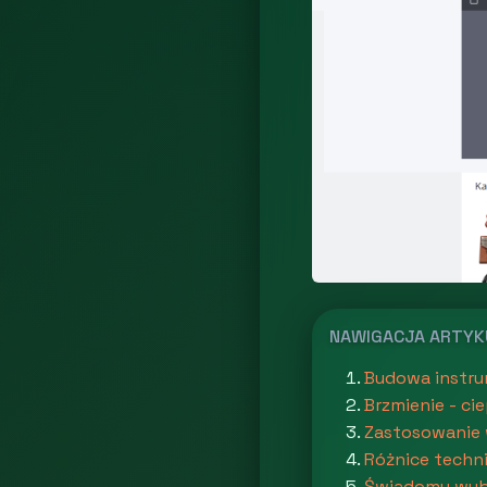
NAWIGACJA ARTY
Budowa instrum
Brzmienie - ci
Zastosowanie 
Różnice techni
Świadomy wyb