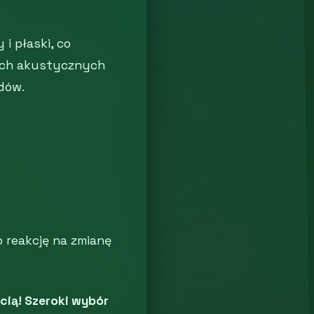
i płaski, co
rach akustycznych
dów.
o reakcję na zmianę
ścią! Szeroki wybór