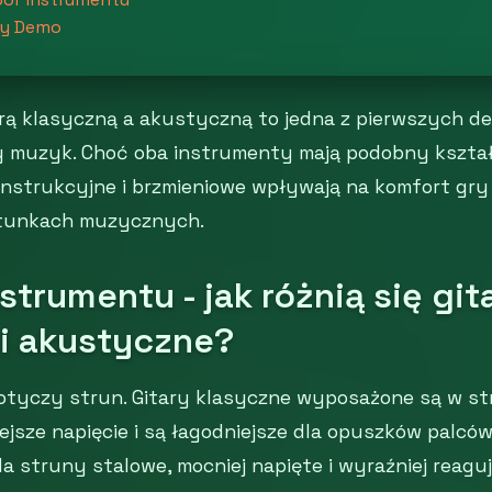
ny Demo
ą klasyczną a akustyczną to jedna z pierwszych dec
 muzyk. Choć oba instrumenty mają podobny kształt 
onstrukcyjne i brzmieniowe wpływają na komfort gry
tunkach muzycznych.
trumentu - jak różnią się git
 i akustyczne?
dotyczy strun. Gitary klasyczne wyposażone są w s
ejsze napięcie i są łagodniejsze dla opuszków palców.
 struny stalowe, mocniej napięte i wyraźniej reagu