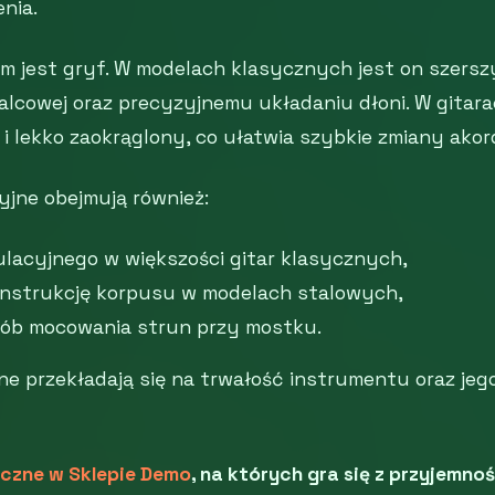
nia.
 jest gryf. W modelach klasycznych jest on szerszy 
palcowej oraz precyzyjnemu układaniu dłoni. W gita
 lekko zaokrąglony, co ułatwia szybkie zmiany akor
yjne obejmują również:
ulacyjnego w większości gitar klasycznych,
nstrukcję korpusu w modelach stalowych,
ób mocowania strun przy mostku.
ne przekładają się na trwałość instrumentu oraz jeg
yczne w Sklepie Demo
, na których gra się z przyjemno