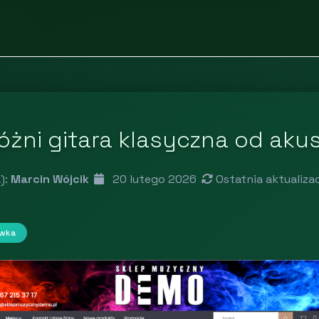
ywka
óżni gitara klasyczna od aku
):
Marcin Wójcik
20 lutego 2026
Ostatnia aktualiza
ywka