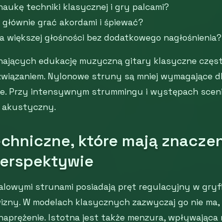
naukę techniki klasycznej i gry palcami?
 głównie grać akordami i śpiewać?
na większej głośności bez dodatkowego nagłośnienia?
nających edukację muzyczną gitary klasyczne częst
wiązaniem. Nylonowe struny są mniej wymagające dla
ce. Przy intensywnym strummingu i występach sceni
l akustyczny.
chniczne, które mają znacze
perspektywie
lowymi strunami posiadają pręt regulacyjny w gryfi
wizny. W modelach klasycznych zazwyczaj go nie ma,
naprężenie. Istotna jest także menzura, wpływająca n