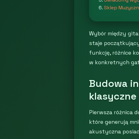
Sklep Muzycz
Wybór między gitar
staje początkujący
funkcję, różnice k
w konkretnych ga
Budowa ins
klasyczne
Pierwsza różnica 
które generują mni
akustyczna posiada