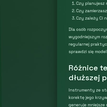
Czy planujesz 
Czy zamierzasz
Czy zależy Ci 
Dla osób rozpoczy
wygodniejszym roz
regularnej prakty
sprawdzi się mode
Różnice te
dłuższej 
Instrumenty ze sta
korektę jego krzy
generuje mniejsze 