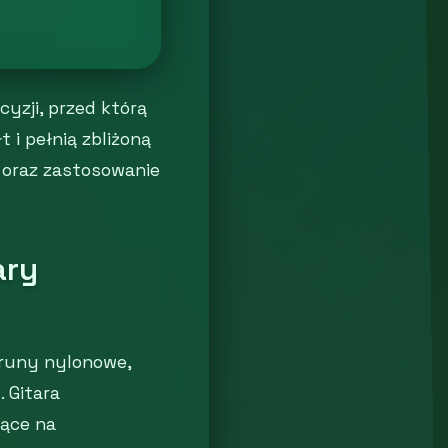
yzji, przed którą
i pełnią zbliżoną
 oraz zastosowanie
ary
truny nylonowe,
 Gitara
jące na