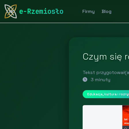
rymarstwo-poznan.pl
Blog
Edukacja, kultura i rozr
e-Rzemiosło
Firmy
Blog
Czym się r
Tekst przygotował(a
3 minuty
Edukacja, kultura i rozr