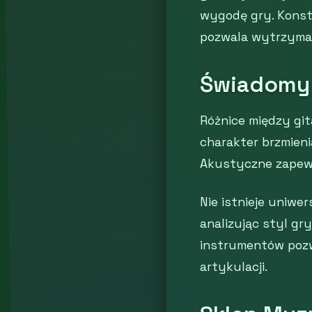
wygodę gry. Konst
pozwala wytrzymać
Świadomy 
Różnice między gi
charakter brzmieni
Akustyczne zapewn
Nie istnieje uniwe
analizując styl gr
instrumentów pozwo
artykulacji.