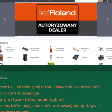
KUŁU
entu - jak różnią się gitary klasyczne i akustyczne?
epło kontra projekcja
w praktyce - który model wybrać
czne, które mają znaczenie w dłuższej perspektywie
ór instrumentu