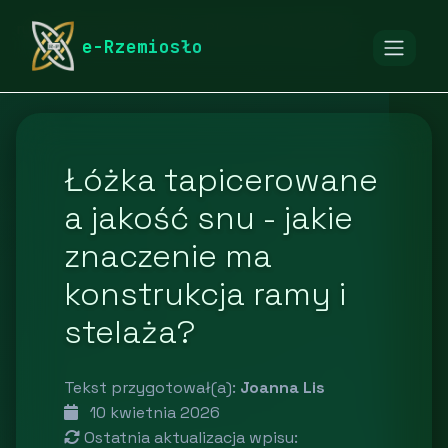
rymarstwo-poznan.pl
Blog
Dom i ogród
e-Rzemiosło
Łóżka tapicerowane
a jakość snu - jakie
znaczenie ma
konstrukcja ramy i
stelaża?
Tekst przygotował(a):
Joanna Lis
10 kwietnia 2026
Ostatnia aktualizacja wpisu: