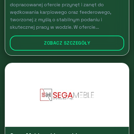
dopracowanej ofercie przynęt i zanęt do
wędkowania karpiowego oraz feederowego,
tworzonej z myślą o stabilnym podaniu i
skutecznej pracy w wodzie. W ofercie...
ZOBACZ SZCZEGÓŁY