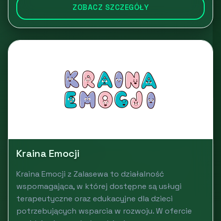
ZOBACZ SZCZEGÓŁY
Kraina Emocji
Kraina Emocji z Zalasewa to działalność
wspomagająca, w której dostępne są usługi
terapeutyczne oraz edukacyjne dla dzieci
potrzebujących wsparcia w rozwoju. W ofercie