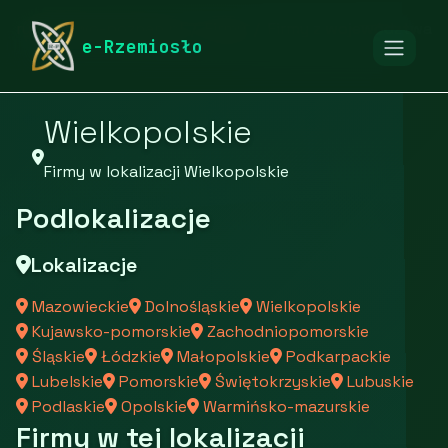
rymarstwo-poznan.pl
Firmy
Firmy z województwa
e-Rzemiosło
Wielkopolskie
Firmy w lokalizacji Wielkopolskie
Podlokalizacje
Lokalizacje
Mazowieckie
Dolnośląskie
Wielkopolskie
Kujawsko-pomorskie
Zachodniopomorskie
Śląskie
Łódzkie
Małopolskie
Podkarpackie
Lubelskie
Pomorskie
Świętokrzyskie
Lubuskie
Podlaskie
Opolskie
Warmińsko-mazurskie
Firmy w tej lokalizacji