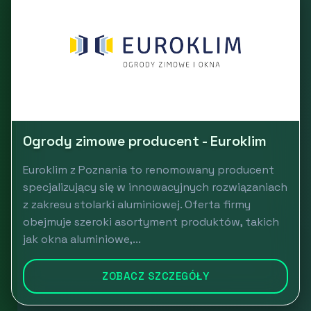
Ogrody zimowe producent - Euroklim
Euroklim z Poznania to renomowany producent
specjalizujący się w innowacyjnych rozwiązaniach
z zakresu stolarki aluminiowej. Oferta firmy
obejmuje szeroki asortyment produktów, takich
jak okna aluminiowe,...
ZOBACZ SZCZEGÓŁY