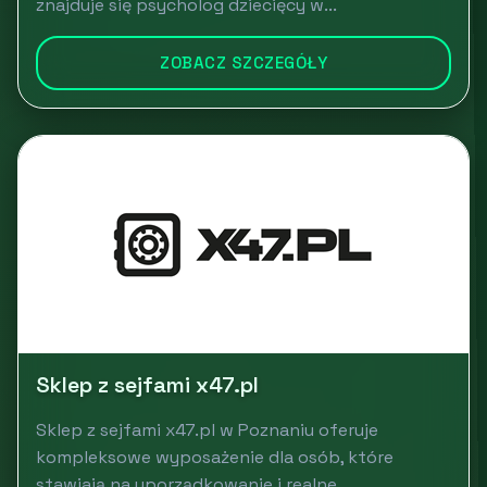
znajduje się psycholog dziecięcy w...
ZOBACZ SZCZEGÓŁY
Sklep z sejfami x47.pl
Sklep z sejfami x47.pl w Poznaniu oferuje
kompleksowe wyposażenie dla osób, które
stawiają na uporządkowanie i realne