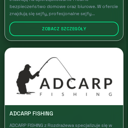
bezpieczeństwo domowe oraz biurowe. W ofercie
znajdują się sejfy, profesjonalne sejfy...
ZOBACZ SZCZEGÓŁY
ADCARP FISHING
ADCARP FISHING z Rozdrażewa specjalizuje się w