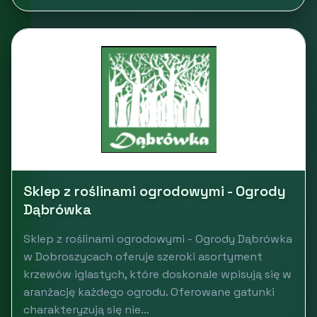
Sklep z roślinami ogrodowymi - Ogrody
Dąbrówka
Sklep z roślinami ogrodowymi - Ogrody Dąbrówka
w Dobroszycach oferuje szeroki asortyment
krzewów iglastych, które doskonale wpisują się w
aranżację każdego ogrodu. Oferowane gatunki
charakteryzują się nie...