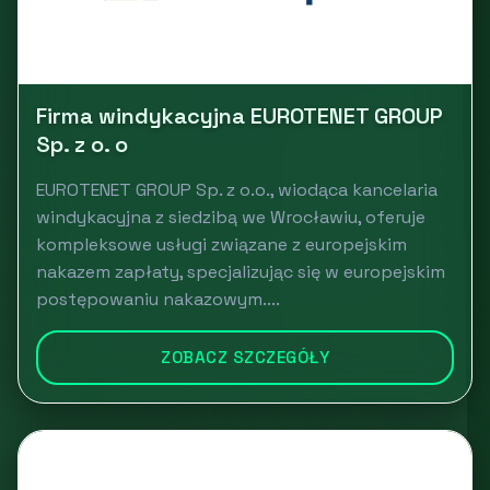
Firma windykacyjna EUROTENET GROUP
Sp. z o. o
EUROTENET GROUP Sp. z o.o., wiodąca kancelaria
windykacyjna z siedzibą we Wrocławiu, oferuje
kompleksowe usługi związane z europejskim
nakazem zapłaty, specjalizując się w europejskim
postępowaniu nakazowym....
ZOBACZ SZCZEGÓŁY