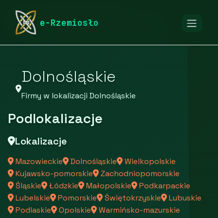
rymarstwo-poznan.pl
Firmy
e-Rzemiosło
Firmy z województwa Dolnośląskiego
Dolnośląskie
Firmy w lokalizacji Dolnośląskie
Podlokalizacje
Lokalizacje
Mazowieckie
Dolnośląskie
Wielkopolskie
Kujawsko-pomorskie
Zachodniopomorskie
Śląskie
Łódzkie
Małopolskie
Podkarpackie
Lubelskie
Pomorskie
Świętokrzyskie
Lubuskie
Podlaskie
Opolskie
Warmińsko-mazurskie