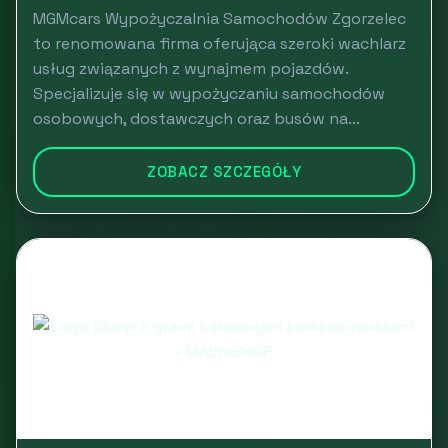
MGMcars Wypożyczalnia Samochodów Zgorzelec
to renomowana firma oferująca szeroki wachlarz
usług związanych z wynajmem pojazdów.
Specjalizuje się w wypożyczaniu samochodów
osobowych, dostawczych oraz busów na...
ZOBACZ SZCZEGÓŁY