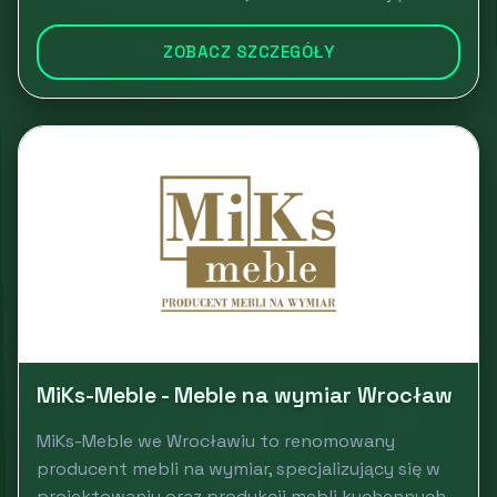
ZOBACZ SZCZEGÓŁY
MiKs-Meble - Meble na wymiar Wrocław
MiKs-Meble we Wrocławiu to renomowany
producent mebli na wymiar, specjalizujący się w
projektowaniu oraz produkcji mebli kuchennych