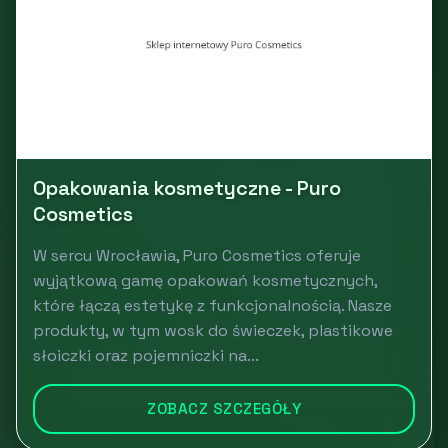
Opakowania kosmetyczne - Puro
Cosmetics
W sercu Wrocławia, Puro Cosmetics oferuje
wyjątkową gamę opakowań kosmetycznych,
które łączą estetykę z funkcjonalnością. Nasze
produkty, w tym wosk do świeczek, plastikowe
słoiczki oraz pojemniczki na...
ZOBACZ SZCZEGÓŁY