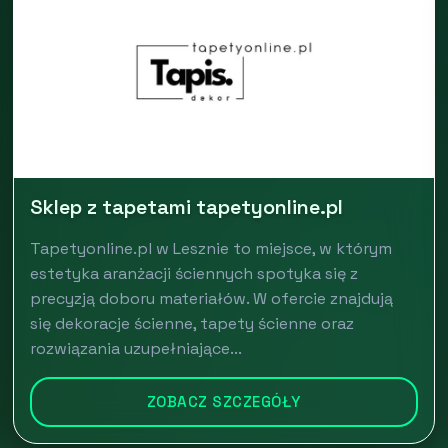
Sklep z tapetami tapetyonline.pl
Tapetyonline.pl w Lesznie to miejsce, w którym
estetyka aranżacji ściennych spotyka się z
precyzją doboru materiałów. W ofercie znajdują
się dekoracje ścienne, tapety ścienne oraz
rozwiązania uzupełniające...
ZOBACZ SZCZEGÓŁY