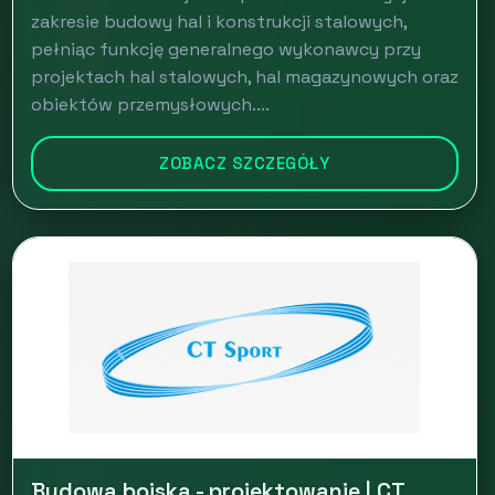
zakresie budowy hal i konstrukcji stalowych,
pełniąc funkcję generalnego wykonawcy przy
projektach hal stalowych, hal magazynowych oraz
obiektów przemysłowych....
ZOBACZ SZCZEGÓŁY
Budowa boiska - projektowanie | CT