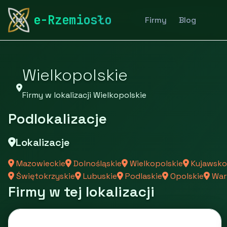
rymarstwo-poznan.pl
Firmy
Firmy z województwa
e-Rzemiosło
Firmy
Blog
Wielkopolskie
Firmy w lokalizacji Wielkopolskie
Podlokalizacje
Lokalizacje
Mazowieckie
Dolnośląskie
Wielkopolskie
Kujawsko
Świętokrzyskie
Lubuskie
Podlaskie
Opolskie
War
Firmy w tej lokalizacji