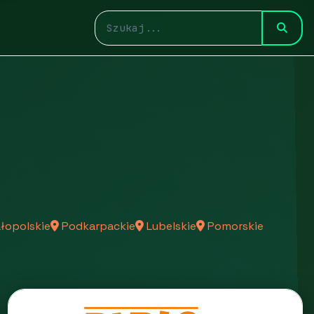
łopolskie
Podkarpackie
Lubelskie
Pomorskie