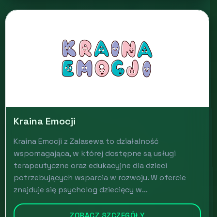
Kraina Emocji
Kraina Emocji z Zalasewa to działalność
wspomagająca, w której dostępne są usługi
terapeutyczne oraz edukacyjne dla dzieci
potrzebujących wsparcia w rozwoju. W ofercie
znajduje się psycholog dziecięcy w...
ZOBACZ SZCZEGÓŁY