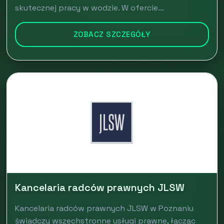
skutecznej pracy w wodzie. W ofercie...
ZOBACZ SZCZEGÓŁY
Kancelaria radców prawnych JLSW
Kancelaria radców prawnych JLSW w Poznaniu
świadczy wszechstronne usługi prawne, łącząc