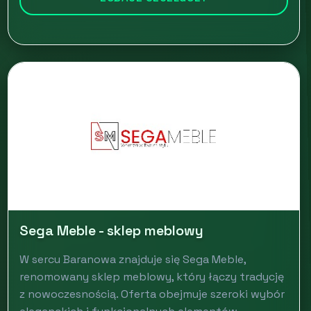
Sega Meble - sklep meblowy
W sercu Baranowa znajduje się Sega Meble,
renomowany sklep meblowy, który łączy tradycję
z nowoczesnością. Oferta obejmuje szeroki wybór