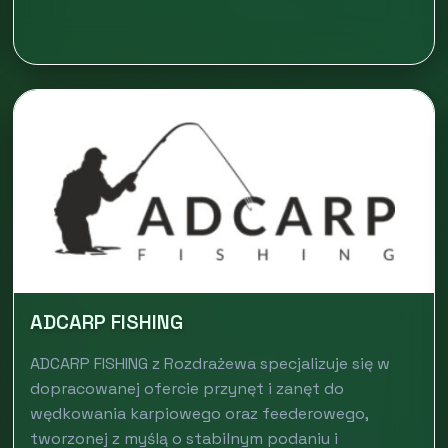
ADCARP FISHING
ADCARP FISHING z Rozdrażewa specjalizuje się w
dopracowanej ofercie przynęt i zanęt do
wędkowania karpiowego oraz feederowego,
tworzonej z myślą o stabilnym podaniu i