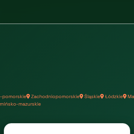
-pomorskie
Zachodniopomorskie
Śląskie
Łódzkie
Ma
mińsko-mazurskie