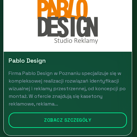
Pablo Design
Firma Pablo Design w Poznaniu specjalizuje się w
kompleksowej realizacji rozwiązań identyfikacji
wizualnej i reklamy przestrzennej, od koncepcji po
montaż. W ofercie znajdują się kasetony
reklamowe, reklama...
ZOBACZ SZCZEGÓŁY