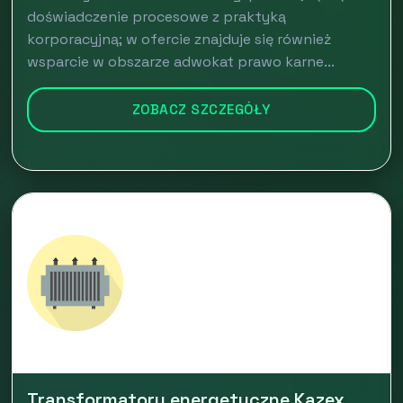
doświadczenie procesowe z praktyką
korporacyjną; w ofercie znajduje się również
wsparcie w obszarze adwokat prawo karne...
ZOBACZ SZCZEGÓŁY
Transformatory energetyczne Kazex