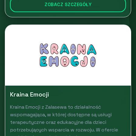
ZOBACZ SZCZEGÓŁY
Kraina Emocji
Kraina Emocji z Zalasewa to działalność
wspomagająca, w której dostępne są usługi
terapeutyczne oraz edukacyjne dla dzieci
potrzebujących wsparcia w rozwoju. W ofercie