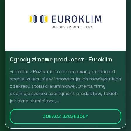
Ogrody zimowe producent - Euroklim
Euroklim z Poznania to renomowany producent
specjalizujący się w innowacyjnych rozwiązaniach
z zakresu stolarki aluminiowej. Oferta firmy
obejmuje szeroki asortyment produktów, takich
jak okna aluminiowe,...
ZOBACZ SZCZEGÓŁY