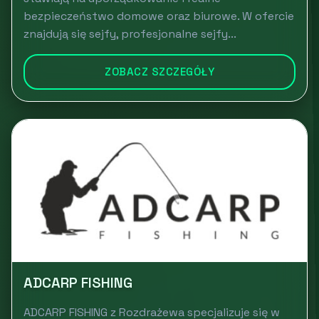
bezpieczeństwo domowe oraz biurowe. W ofercie
znajdują się sejfy, profesjonalne sejfy...
ZOBACZ SZCZEGÓŁY
ADCARP FISHING
ADCARP FISHING z Rozdrażewa specjalizuje się w