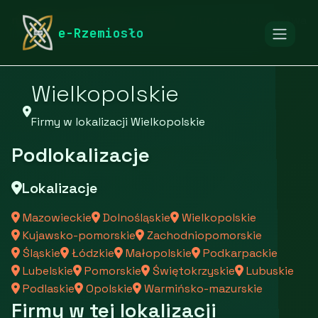
rymarstwo-poznan.pl
Firmy
Firmy z województwa
e-Rzemiosło
Wielkopolskie
Firmy w lokalizacji Wielkopolskie
Podlokalizacje
Lokalizacje
Mazowieckie
Dolnośląskie
Wielkopolskie
Kujawsko-pomorskie
Zachodniopomorskie
Śląskie
Łódzkie
Małopolskie
Podkarpackie
Lubelskie
Pomorskie
Świętokrzyskie
Lubuskie
Podlaskie
Opolskie
Warmińsko-mazurskie
Firmy w tej lokalizacji