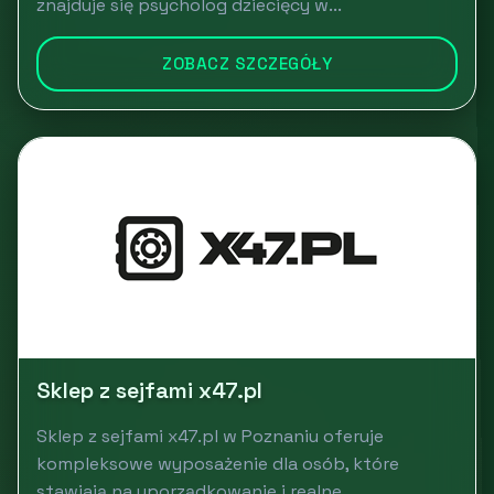
znajduje się psycholog dziecięcy w...
ZOBACZ SZCZEGÓŁY
Sklep z sejfami x47.pl
Sklep z sejfami x47.pl w Poznaniu oferuje
kompleksowe wyposażenie dla osób, które
stawiają na uporządkowanie i realne