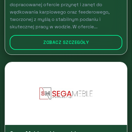
dopracowanej ofercie przynęt i zanęt do
wędkowania karpiowego oraz feederowego,
tworzonej z myślą o stabilnym podaniu i
skutecznej pracy w wodzie. W ofercie...
ZOBACZ SZCZEGÓŁY