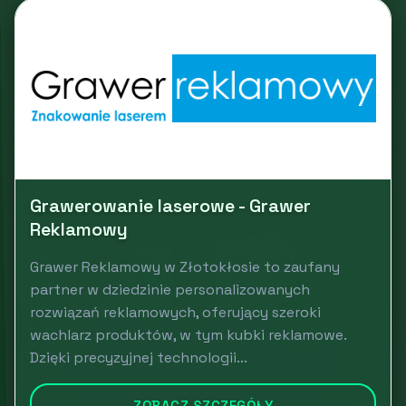
Grawerowanie laserowe - Grawer
Reklamowy
Grawer Reklamowy w Złotokłosie to zaufany
partner w dziedzinie personalizowanych
rozwiązań reklamowych, oferujący szeroki
wachlarz produktów, w tym kubki reklamowe.
Dzięki precyzyjnej technologii...
ZOBACZ SZCZEGÓŁY