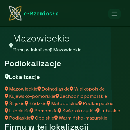
rymarstwo-poznan.pl
Firmy
Firmy z województwa
e-Rzemiosło
Mazowieckie
Firmy w lokalizacji Mazowieckie
Podlokalizacje
Lokalizacje
Mazowieckie
Dolnośląskie
Wielkopolskie
Kujawsko-pomorskie
Zachodniopomorskie
Śląskie
Łódzkie
Małopolskie
Podkarpackie
Lubelskie
Pomorskie
Świętokrzyskie
Lubuskie
Podlaskie
Opolskie
Warmińsko-mazurskie
Firmy w tej lokalizacji