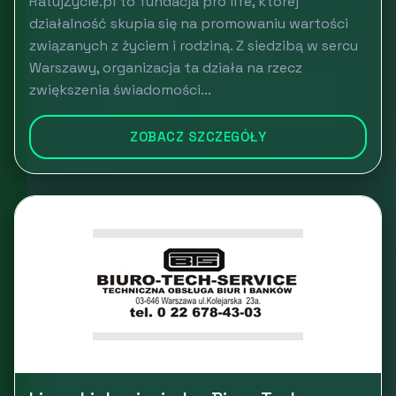
RatujŻycie.pl to fundacja pro life, której
działalność skupia się na promowaniu wartości
związanych z życiem i rodziną. Z siedzibą w sercu
Warszawy, organizacja ta działa na rzecz
zwiększenia świadomości...
ZOBACZ SZCZEGÓŁY