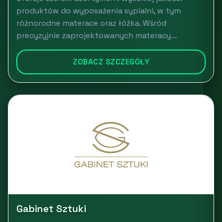
produktów do wyposażenia sypialni, w tym
różnorodne materace oraz łóżka. Wśród
precyzyjnie zaprojektowanych materacy...
ZOBACZ SZCZEGÓŁY
Gabinet Sztuki