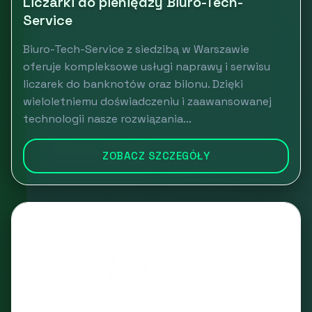
Liczarki do pieniędzy Biuro-Tech-
Service
Biuro-Tech-Service z siedzibą w Warszawie
oferuje kompleksowe usługi naprawy i serwisu
liczarek do banknotów oraz bilonu. Dzięki
wieloletniemu doświadczeniu i zaawansowanej
technologii nasze rozwiązania...
ZOBACZ SZCZEGÓŁY