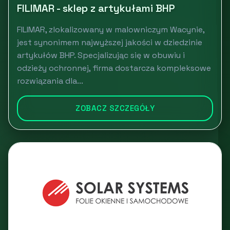
FILIMAR - sklep z artykułami BHP
FILIMAR, zlokalizowany w malowniczym Wacynie,
jest synonimem najwyższej jakości w dziedzinie
artykułów BHP. Specjalizując się w obuwiu i
odzieży ochronnej, firma dostarcza kompleksowe
rozwiązania dla...
ZOBACZ SZCZEGÓŁY