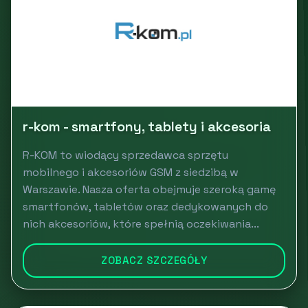
r-kom - smartfony, tablety i akcesoria
R-KOM to wiodący sprzedawca sprzętu
mobilnego i akcesoriów GSM z siedzibą w
Warszawie. Nasza oferta obejmuje szeroką gamę
smartfonów, tabletów oraz dedykowanych do
nich akcesoriów, które spełnią oczekiwania...
ZOBACZ SZCZEGÓŁY