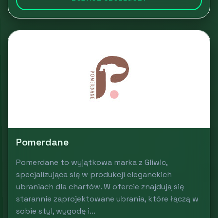
Pomerdane
Pomerdane to wyjątkowa marka z Gliwic,
specjalizująca się w produkcji eleganckich
ubraniach dla chartów. W ofercie znajdują się
starannie zaprojektowane ubrania, które łączą w
sobie styl, wygodę i...