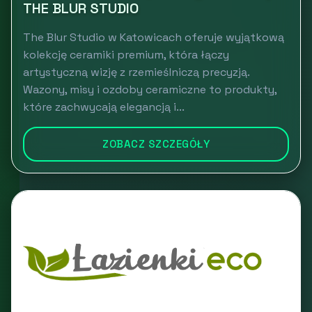
THE BLUR STUDIO
The Blur Studio w Katowicach oferuje wyjątkową
kolekcję ceramiki premium, która łączy
artystyczną wizję z rzemieślniczą precyzją.
Wazony, misy i ozdoby ceramiczne to produkty,
które zachwycają elegancją i...
ZOBACZ SZCZEGÓŁY