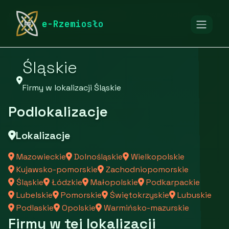
rymarstwo-poznan.pl
Firmy
Firmy z województwa
e-Rzemiosło
Śląskie
Firmy w lokalizacji Śląskie
Podlokalizacje
Lokalizacje
Mazowieckie
Dolnośląskie
Wielkopolskie
Kujawsko-pomorskie
Zachodniopomorskie
Śląskie
Łódzkie
Małopolskie
Podkarpackie
Lubelskie
Pomorskie
Świętokrzyskie
Lubuskie
Podlaskie
Opolskie
Warmińsko-mazurskie
Firmy w tej lokalizacji