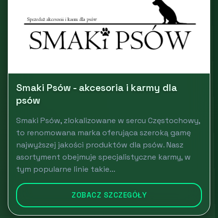
Smaki Psów - akcesoria i karmy dla
psów
Smaki Psów, zlokalizowane w sercu Częstochowy,
to renomowana marka oferująca szeroką gamę
najwyższej jakości produktów dla psów. Nasz
asortyment obejmuje specjalistyczne karmy, w
tym popularne linie takie...
ZOBACZ SZCZEGÓŁY