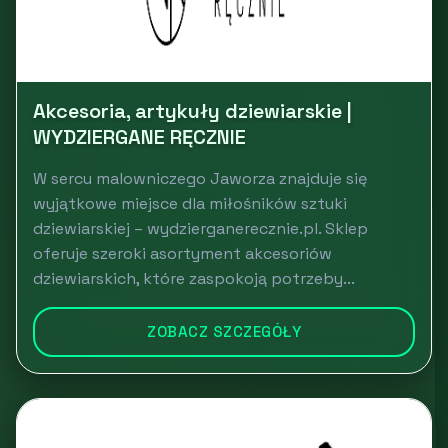
Akcesoria, artykuły dziewiarskie |
WYDZIERGANE RĘCZNIE
W sercu malowniczego Jaworza znajduje się
wyjątkowe miejsce dla miłośników sztuki
dziewiarskiej – wydzierganerecznie.pl. Sklep
oferuje szeroki asortyment akcesoriów
dziewiarskich, które zaspokoją potrzeby...
ZOBACZ SZCZEGÓŁY