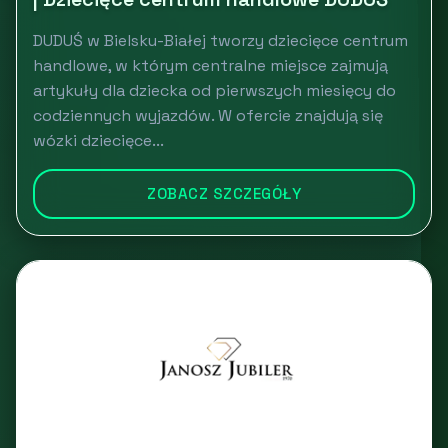
DUDUŚ w Bielsku-Białej tworzy dziecięce centrum
handlowe, w którym centralne miejsce zajmują
artykuły dla dziecka od pierwszych miesięcy do
codziennych wyjazdów. W ofercie znajdują się
wózki dziecięce...
ZOBACZ SZCZEGÓŁY