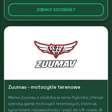
ZOBACZ SZCZEGÓŁY
Zuumav - motocykle terenowe
Marka Zuumav, z siedzibą w sercu Rybnika, oferuje
szeroką gamę motocykli terenowych, które są
synonimem niezawodności i pasji do off-roadu. W