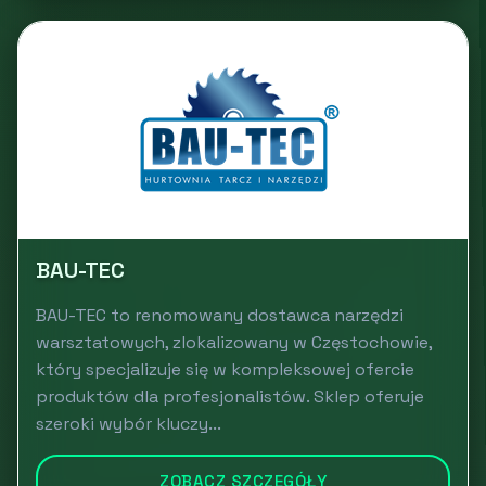
BAU-TEC
BAU-TEC to renomowany dostawca narzędzi
warsztatowych, zlokalizowany w Częstochowie,
który specjalizuje się w kompleksowej ofercie
produktów dla profesjonalistów. Sklep oferuje
szeroki wybór kluczy...
ZOBACZ SZCZEGÓŁY