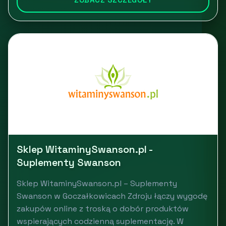
Sklep WitaminySwanson.pl -
Suplementy Swanson
Sklep WitaminySwanson.pl – Suplementy
Swanson w Goczałkowicach Zdroju łączy wygodę
zakupów online z troską o dobór produktów
wspierających codzienną suplementację. W