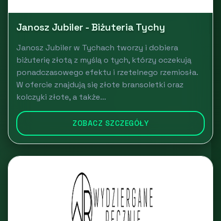
Janosz Jubiler - Biżuteria Tychy
Janosz Jubiler w Tychach tworzy i dobiera
biżuterię złotą z myślą o tych, którzy oczekują
ponadczasowego efektu i rzetelnego rzemiosła.
W ofercie znajdują się złote bransoletki oraz
kolczyki złote, a także...
ZOBACZ SZCZEGÓŁY