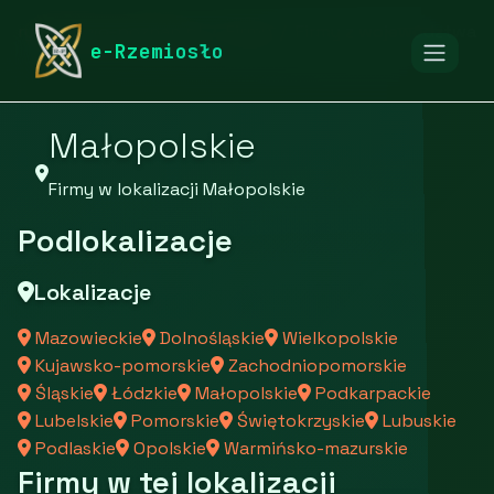
rymarstwo-poznan.pl
Firmy
Firmy z województwa
e-Rzemiosło
Małopolskie
Firmy w lokalizacji Małopolskie
Podlokalizacje
Lokalizacje
Mazowieckie
Dolnośląskie
Wielkopolskie
Kujawsko-pomorskie
Zachodniopomorskie
Śląskie
Łódzkie
Małopolskie
Podkarpackie
Lubelskie
Pomorskie
Świętokrzyskie
Lubuskie
Podlaskie
Opolskie
Warmińsko-mazurskie
Firmy w tej lokalizacji