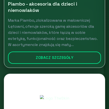
Piambo - akcesoria dla dzieci i
niemowlaków
Marka Piambo, zlokalizowana w malowniczej
Łętowni, oferuje szeroką gamę akcesoriów dla
dzieci i niemowlaków, które łączą w sobie
estetykę, funkcjonalność oraz bezpieczeństwo.
W asortymencie znajdują się maty...
ZOBACZ SZCZEGÓŁY