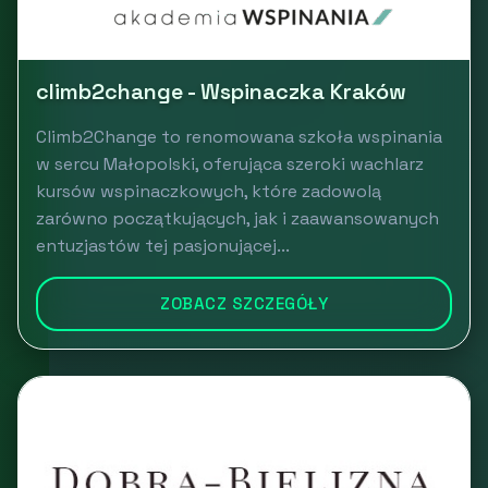
climb2change - Wspinaczka Kraków
Climb2Change to renomowana szkoła wspinania
w sercu Małopolski, oferująca szeroki wachlarz
kursów wspinaczkowych, które zadowolą
zarówno początkujących, jak i zaawansowanych
entuzjastów tej pasjonującej...
ZOBACZ SZCZEGÓŁY