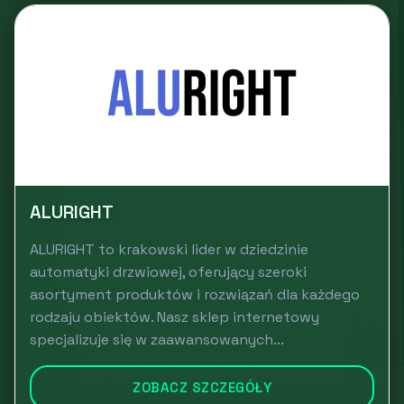
ALURIGHT
ALURIGHT to krakowski lider w dziedzinie
automatyki drzwiowej, oferujący szeroki
asortyment produktów i rozwiązań dla każdego
rodzaju obiektów. Nasz sklep internetowy
specjalizuje się w zaawansowanych...
ZOBACZ SZCZEGÓŁY