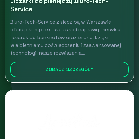
Liczarki do pieniędzy Biuro-Tech-
Service
Biuro-Tech-Service z siedzibą w Warszawie
oferuje kompleksowe usługi naprawy i serwisu
liczarek do banknotów oraz bilonu. Dzięki
wieloletniemu doświadczeniu i zaawansowanej
technologii nasze rozwiązania...
ZOBACZ SZCZEGÓŁY