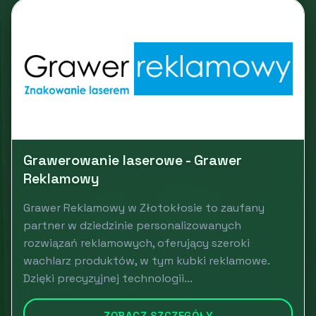
Grawerowanie laserowe - Grawer
Reklamowy
Grawer Reklamowy w Złotokłosie to zaufany
partner w dziedzinie personalizowanych
rozwiązań reklamowych, oferujący szeroki
wachlarz produktów, w tym kubki reklamowe.
Dzięki precyzyjnej technologii...
ZOBACZ SZCZEGÓŁY