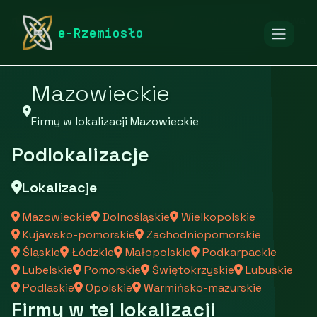
rymarstwo-poznan.pl
Firmy
Firmy z województwa
e-Rzemiosło
Mazowieckie
Firmy w lokalizacji Mazowieckie
Podlokalizacje
Lokalizacje
Mazowieckie
Dolnośląskie
Wielkopolskie
Kujawsko-pomorskie
Zachodniopomorskie
Śląskie
Łódzkie
Małopolskie
Podkarpackie
Lubelskie
Pomorskie
Świętokrzyskie
Lubuskie
Podlaskie
Opolskie
Warmińsko-mazurskie
Firmy w tej lokalizacji