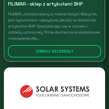
FILIMAR - sklep z artykułami BHP
FILIMAR, zlokalizowany w malowniczym Wacynie,
jest synonimem najwyższej jakości w dziedzinie
artykułów BHP. Specjalizując się w obuwiu i
odzieży ochronnej, firma dostarcza kompleksowe
rozwiązania dla...
ZOBACZ SZCZEGÓŁY