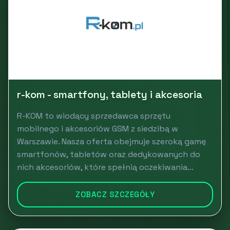
r-kom - smartfony, tablety i akcesoria
R-KOM to wiodący sprzedawca sprzętu
mobilnego i akcesoriów GSM z siedzibą w
Warszawie. Nasza oferta obejmuje szeroką gamę
smartfonów, tabletów oraz dedykowanych do
nich akcesoriów, które spełnią oczekiwania...
ZOBACZ SZCZEGÓŁY