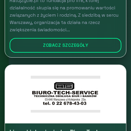
RatujŻycie.pl to fundacja pro life, której
działalność skupia się na promowaniu wartości
związanych z życiem i rodziną. Z siedzibą w sercu
Warszawy, organizacja ta działa na rzecz
zwiększenia świadomości...
ZOBACZ SZCZEGÓŁY