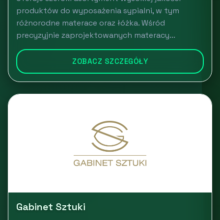
produktów do wyposażenia sypialni, w tym
różnorodne materace oraz łóżka. Wśród
precyzyjnie zaprojektowanych materacy...
ZOBACZ SZCZEGÓŁY
Gabinet Sztuki