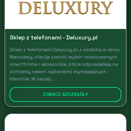
Sklep z telefonami - Deluxury.pl
Sklep z telefonami Deluxury.pl, z siedzibą w sercu
Warszawy, oferuje szeroki wybór nowoczesnych
smartfonów i akcesoriów, które odpowiadają na
potrzeby nawet najbardziej wymagających
klientów. W naszej...
ZOBACZ SZCZEGÓŁY