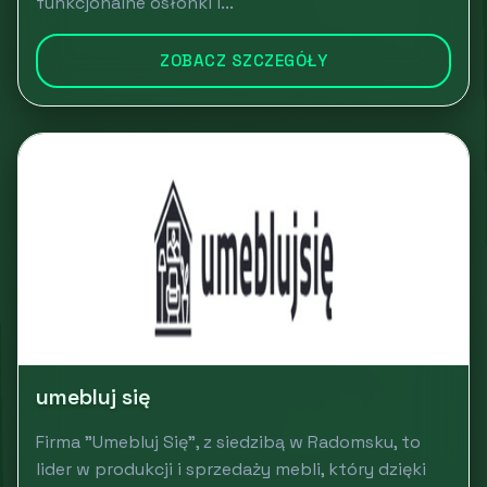
funkcjonalne osłonki i...
ZOBACZ SZCZEGÓŁY
umebluj się
Firma "Umebluj Się", z siedzibą w Radomsku, to
lider w produkcji i sprzedaży mebli, który dzięki