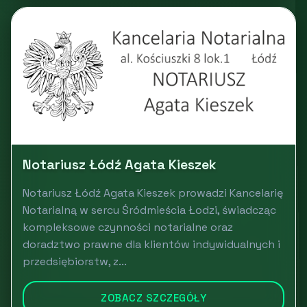
Notariusz Łódź Agata Kieszek
Notariusz Łódź Agata Kieszek prowadzi Kancelarię
Notarialną w sercu Śródmieścia Łodzi, świadcząc
kompleksowe czynności notarialne oraz
doradztwo prawne dla klientów indywidualnych i
przedsiębiorstw, z...
ZOBACZ SZCZEGÓŁY