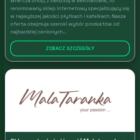
Wnetrza Shop, z siedzibą w Bełchatowie, to
renomowany sklep internetowy specjalizujący się
w najwyższej jakości płytkach i kafelkach. Nasza
oferta obejmuje szeroki wybór produktów od
najbardziej cenionych...
ZOBACZ SZCZEGÓŁY