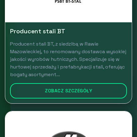
Producent stali BT
Producent stali BT, z siedzibą w Rawie
Mazowieckiej, to renomowany dostawca wysokiej
jakości wyrobów hutniczych. Specjalizuje się w
hurtowej sprzedaży i prefabrykacji stali, oferując
bogaty asortyment...
ZOBACZ SZCZEGÓŁY