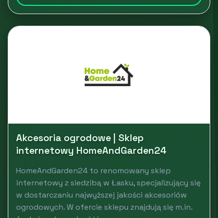
Akcesoria ogrodowe | Sklep
internetowy HomeAndGarden24
HomeAndGarden24 to renomowany sklep
internetowy z siedzibą w Łasku, specjalizujący się
w dostarczaniu najwyższej jakości akcesoriów
ogrodowych. W ofercie sklepu znajdują się m.in.