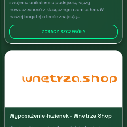
swojemu unikalnemu podejściu, łączy
nowoczesność z klasycznym rzemiosłem. W
naszej bogatej ofercie znajdują...
ZOBACZ SZCZEGÓŁY
Wyposażenie łazienek - Wnetrza Shop