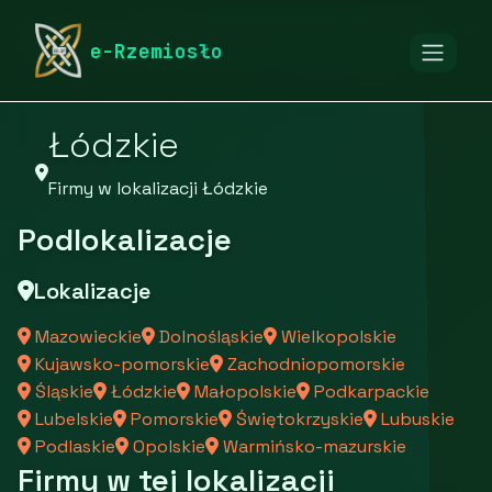
rymarstwo-poznan.pl
Firmy
Firmy z województwa
e-Rzemiosło
Łódzkie
Firmy w lokalizacji Łódzkie
Podlokalizacje
Lokalizacje
Mazowieckie
Dolnośląskie
Wielkopolskie
Kujawsko-pomorskie
Zachodniopomorskie
Śląskie
Łódzkie
Małopolskie
Podkarpackie
Lubelskie
Pomorskie
Świętokrzyskie
Lubuskie
Podlaskie
Opolskie
Warmińsko-mazurskie
Firmy w tej lokalizacji