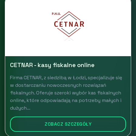
CETNAR - kasy fiskalne online
Firma CETNAR, z siedzibą w Łodzi, specjalizuje się
w dostarczaniu nowoczesnych rozwiązań
fiskalnych. Oferuje szeroki wybór kas fiskalnych
online, które odpowiadają na potrzeby małych i
dużych...
ZOBACZ SZCZEGÓŁY