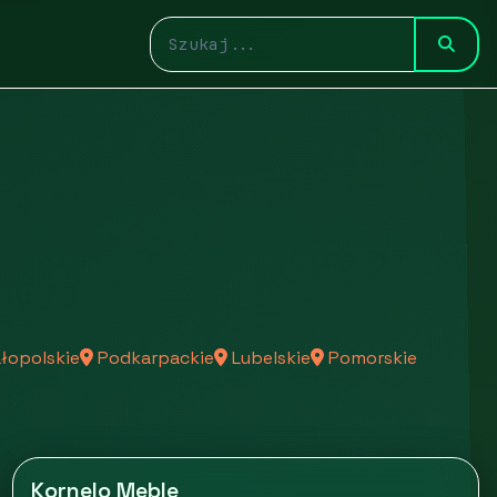
łopolskie
Podkarpackie
Lubelskie
Pomorskie
Kornelo Meble