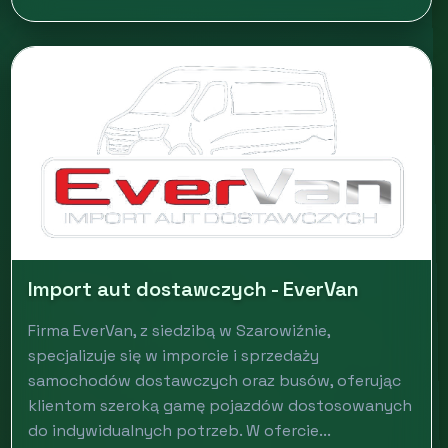
Import aut dostawczych - EverVan
Firma EverVan, z siedzibą w Szarowiźnie,
specjalizuje się w imporcie i sprzedaży
samochodów dostawczych oraz busów, oferując
klientom szeroką gamę pojazdów dostosowanych
do indywidualnych potrzeb. W ofercie...