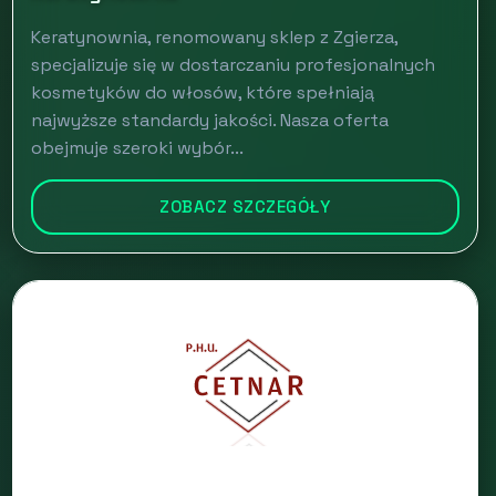
Keratynownia, renomowany sklep z Zgierza,
specjalizuje się w dostarczaniu profesjonalnych
kosmetyków do włosów, które spełniają
najwyższe standardy jakości. Nasza oferta
obejmuje szeroki wybór...
ZOBACZ SZCZEGÓŁY