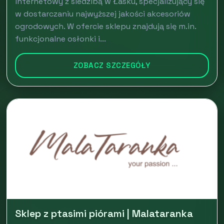
internetowy z siedzibą w Łasku, specjalizujący się
w dostarczaniu najwyższej jakości akcesoriów
ogrodowych. W ofercie sklepu znajdują się m.in.
funkcjonalne osłonki i...
ZOBACZ SZCZEGÓŁY
Sklep z ptasimi piórami | Malataranka