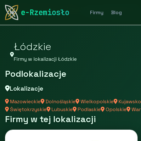
rymarstwo-poznan.pl
Firmy
Firmy z województwa
e-Rzemiosło
Firmy
Blog
Łódzkie
Firmy w lokalizacji Łódzkie
Podlokalizacje
Lokalizacje
Mazowieckie
Dolnośląskie
Wielkopolskie
Kujawsko
Świętokrzyskie
Lubuskie
Podlaskie
Opolskie
War
Firmy w tej lokalizacji