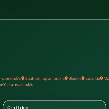
-pomorskie
Zachodniopomorskie
Śląskie
Łódzkie
Ma
mińsko-mazurskie
Craftrise