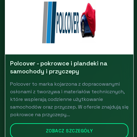
Polcover - pokrowce i plandeki na
samochody i przyczepy
Polcover to marka kojarzona z dopracowanymi
osłonami z tworzywa i materiałów technicznych,
które wspierają codzienne użytkowanie
samochodów oraz przyczep. W ofercie znajdują się
pokrowce na przyczepy...
ZOBACZ SZCZEGÓŁY