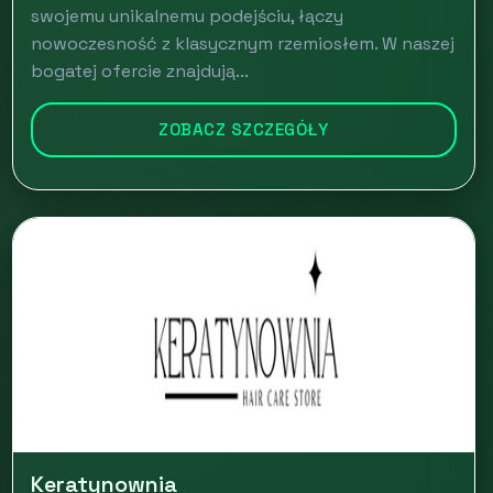
swojemu unikalnemu podejściu, łączy
nowoczesność z klasycznym rzemiosłem. W naszej
bogatej ofercie znajdują...
ZOBACZ SZCZEGÓŁY
Keratynownia