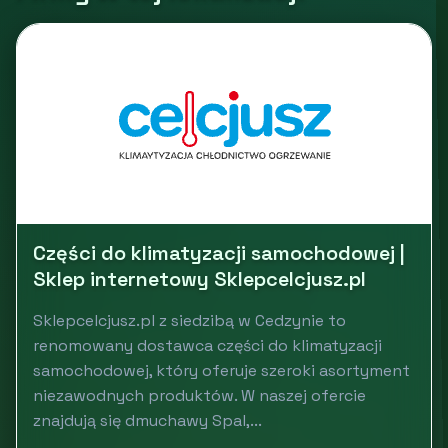
Części do klimatyzacji samochodowej |
Sklep internetowy Sklepcelcjusz.pl
Sklepcelcjusz.pl z siedzibą w Cedzynie to
renomowany dostawca części do klimatyzacji
samochodowej, który oferuje szeroki asortyment
niezawodnych produktów. W naszej ofercie
znajdują się dmuchawy Spal,...