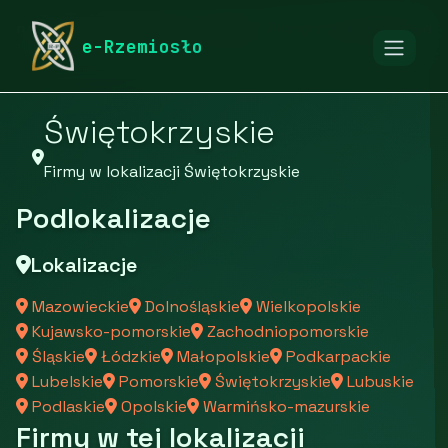
rymarstwo-poznan.pl
Firmy
Firmy z województwa
e-Rzemiosło
Świętokrzyskie
Firmy w lokalizacji Świętokrzyskie
Podlokalizacje
Lokalizacje
Mazowieckie
Dolnośląskie
Wielkopolskie
Kujawsko-pomorskie
Zachodniopomorskie
Śląskie
Łódzkie
Małopolskie
Podkarpackie
Lubelskie
Pomorskie
Świętokrzyskie
Lubuskie
Podlaskie
Opolskie
Warmińsko-mazurskie
Firmy w tej lokalizacji