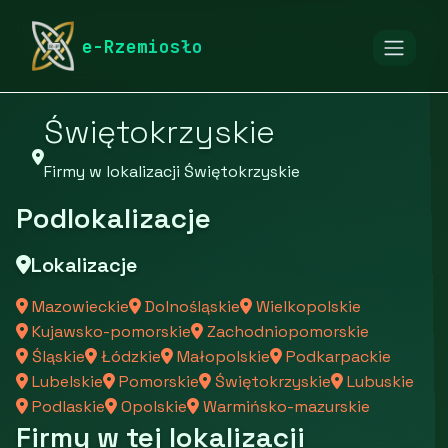
rymarstwo-poznan.pl
Firmy
Firmy z województwa
e-Rzemiosło
Świętokrzyskie
Firmy w lokalizacji Świętokrzyskie
Podlokalizacje
Lokalizacje
Mazowieckie
Dolnośląskie
Wielkopolskie
Kujawsko-pomorskie
Zachodniopomorskie
Śląskie
Łódzkie
Małopolskie
Podkarpackie
Lubelskie
Pomorskie
Świętokrzyskie
Lubuskie
Podlaskie
Opolskie
Warmińsko-mazurskie
Firmy w tej lokalizacji