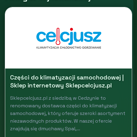
Części do klimatyzacji samochodowej |
Sklep internetowy Sklepcelcjusz.pl
Sklepcelcjusz.pl z siedzibą w Cedzynie to
renomowany dostawca części do klimatyzacji
samochodowej, który oferuje szeroki asortyment
niezawodnych produktów. W naszej ofercie
znajdują się dmuchawy Spal,...