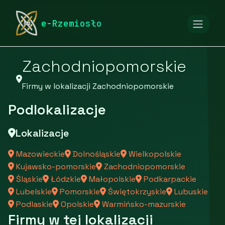
rymarstwo-poznan.pl
Firmy
Firmy z województwa
e-Rzemiosło
Zachodniopomorskie
Firmy w lokalizacji Zachodniopomorskie
Podlokalizacje
Lokalizacje
Mazowieckie
Dolnośląskie
Wielkopolskie
Kujawsko-pomorskie
Zachodniopomorskie
Śląskie
Łódzkie
Małopolskie
Podkarpackie
Lubelskie
Pomorskie
Świętokrzyskie
Lubuskie
Podlaskie
Opolskie
Warmińsko-mazurskie
Firmy w tej lokalizacji