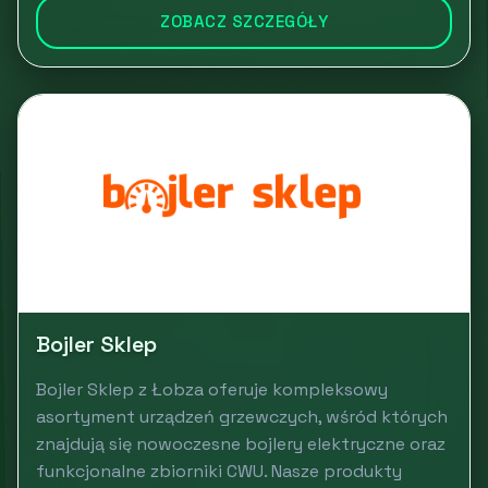
ZOBACZ SZCZEGÓŁY
Bojler Sklep
Bojler Sklep z Łobza oferuje kompleksowy
asortyment urządzeń grzewczych, wśród których
znajdują się nowoczesne bojlery elektryczne oraz
funkcjonalne zbiorniki CWU. Nasze produkty