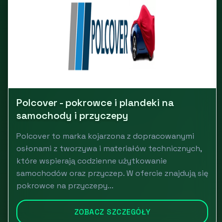
Polcover - pokrowce i plandeki na
samochody i przyczepy
Polcover to marka kojarzona z dopracowanymi
osłonami z tworzywa i materiałów technicznych,
które wspierają codzienne użytkowanie
samochodów oraz przyczep. W ofercie znajdują się
pokrowce na przyczepy...
ZOBACZ SZCZEGÓŁY