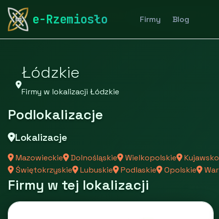
rymarstwo-poznan.pl
Firmy
Firmy z województwa
e-Rzemiosło
Firmy
Blog
Łódzkie
Firmy w lokalizacji Łódzkie
Podlokalizacje
Lokalizacje
Mazowieckie
Dolnośląskie
Wielkopolskie
Kujawsko
Świętokrzyskie
Lubuskie
Podlaskie
Opolskie
War
Firmy w tej lokalizacji