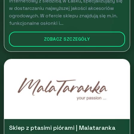
internetowy z siedzibą w Łasku, specjalizujący się
w dostarczaniu najwyższej jakości akcesoriów
ogrodowych. W ofercie sklepu znajdują się m.in.
funkcjonalne osłonki i...
ZOBACZ SZCZEGÓŁY
Sklep z ptasimi piórami | Malataranka