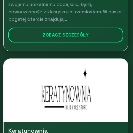
swojemu unikalnemu podejściu, łączy
nowoczesność z klasycznym rzemiosłem. W naszej
bogatej ofercie znajdują...
ZOBACZ SZCZEGÓŁY
Keratynownia