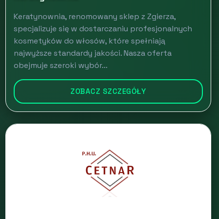
Keratynownia, renomowany sklep z Zgierza,
specjalizuje się w dostarczaniu profesjonalnych
kosmetyków do włosów, które spełniają
najwyższe standardy jakości. Nasza oferta
obejmuje szeroki wybór...
ZOBACZ SZCZEGÓŁY