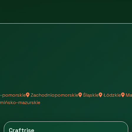
-pomorskie
Zachodniopomorskie
Śląskie
Łódzkie
Ma
mińsko-mazurskie
Craftrise