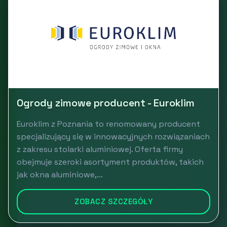
Ogrody zimowe producent - Euroklim
Euroklim z Poznania to renomowany producent
specjalizujący się w innowacyjnych rozwiązaniach
z zakresu stolarki aluminiowej. Oferta firmy
obejmuje szeroki asortyment produktów, takich
jak okna aluminiowe,...
ZOBACZ SZCZEGÓŁY