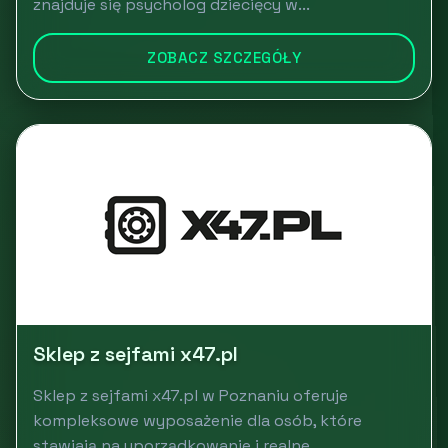
znajduje się psycholog dziecięcy w...
ZOBACZ SZCZEGÓŁY
Sklep z sejfami x47.pl
Sklep z sejfami x47.pl w Poznaniu oferuje
kompleksowe wyposażenie dla osób, które
stawiają na uporządkowanie i realne