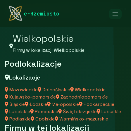
rymarstwo-poznan.pl
Firmy
Firmy z województwa
e-Rzemiosło
Wielkopolskie
Firmy w lokalizacji Wielkopolskie
Podlokalizacje
Lokalizacje
Mazowieckie
Dolnośląskie
Wielkopolskie
Kujawsko-pomorskie
Zachodniopomorskie
Śląskie
Łódzkie
Małopolskie
Podkarpackie
Lubelskie
Pomorskie
Świętokrzyskie
Lubuskie
Podlaskie
Opolskie
Warmińsko-mazurskie
Firmy w tej lokalizacji