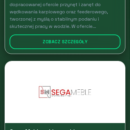
dopracowanej ofercie przynęt i zanęt do
wędkowania karpiowego oraz feederowego,
tworzonej z myślą o stabilnym podaniu i
skutecznej pracy w wodzie. W ofercie...
ZOBACZ SZCZEGÓŁY