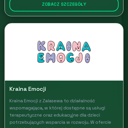
ZOBACZ SZCZEGÓŁY
Kraina Emocji
Kraina Emocji z Zalasewa to działalność
wspomagająca, w której dostępne są usługi
terapeutyczne oraz edukacyjne dla dzieci
potrzebujących wsparcia w rozwoju. W ofercie