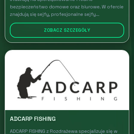
bezpieczeństwo domowe oraz biurowe. W ofercie
znajdują się sejfy, profesjonalne sejfy...
ZOBACZ SZCZEGÓŁY
ADCARP FISHING
ADCARP FISHING z Rozdrażewa specjalizuje się w