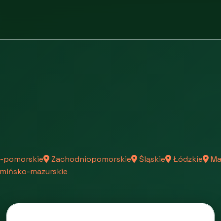
-pomorskie
Zachodniopomorskie
Śląskie
Łódzkie
Ma
mińsko-mazurskie