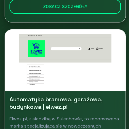
ZOBACZ SZCZEGÓŁY
Automatyka bramowa, garażowa,
budynkowa | elwez.pl
Elwez.pl, z siedzibą w Sulechowie, to renomowana
marka specjalizująca się w nowoczesnych