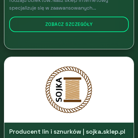
rodzaju obiektów. Nasz sklep internetowy
specjalizuje się w zaawansowanych...
ZOBACZ SZCZEGÓŁY
Producent lin i sznurków | sojka.sklep.pl