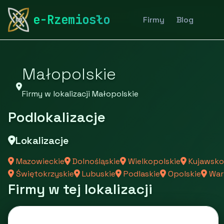
rymarstwo-poznan.pl
Firmy
Firmy z województwa
e-Rzemiosło
Firmy
Blog
Małopolskie
Firmy w lokalizacji Małopolskie
Podlokalizacje
Lokalizacje
Mazowieckie
Dolnośląskie
Wielkopolskie
Kujawsko
Świętokrzyskie
Lubuskie
Podlaskie
Opolskie
War
Firmy w tej lokalizacji