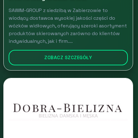
SAWIM-GROUP z siedzibą w Zabierzowie to
wiodący dostawca wysokiej jakości części do
wózków widłowych, oferujący szeroki asortyment
produktów skierowanych zarówno do klientów
indywidualnych, jak i firm....
ZOBACZ SZCZEGÓŁY