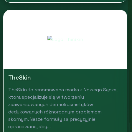
TheSkin
TheSkin to renomowana marka z Nowego Sącza,
która specjalizuje się w tworzeniu
zaawansowanych dermokosmetyków
dedykowanych różnorodnym problemom
skórnym. Nasze formuły są precyzyjnie
opracowane, aby...