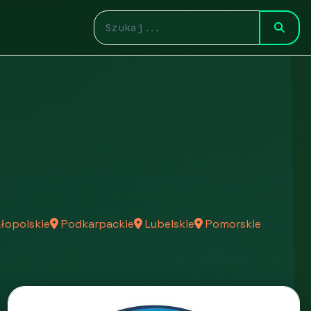
łopolskie
Podkarpackie
Lubelskie
Pomorskie