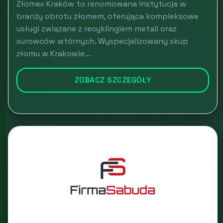
Złomex Kraków to renomowana instytucja w
branży obrotu złomem, oferująca kompleksowe
usługi związane z recyklingiem metali oraz
surowców wtórnych. Wyspecjalizowany skup
złomu w Krakowie...
ZOBACZ SZCZEGÓŁY