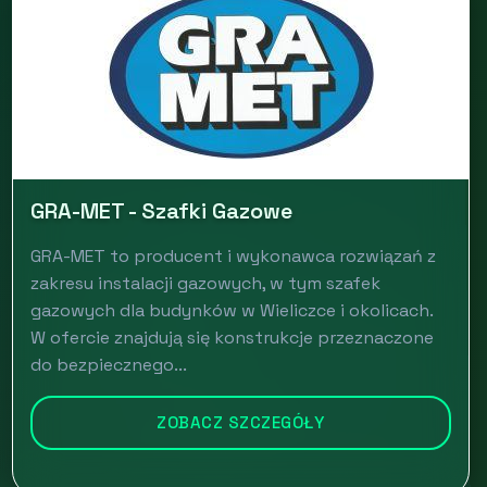
GRA-MET - Szafki Gazowe
GRA-MET to producent i wykonawca rozwiązań z
zakresu instalacji gazowych, w tym szafek
gazowych dla budynków w Wieliczce i okolicach.
W ofercie znajdują się konstrukcje przeznaczone
do bezpiecznego...
ZOBACZ SZCZEGÓŁY