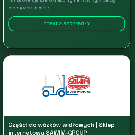
Firma oferuje szeroki asortyment, w tym bluzy
medyczne męskie i...
ZOBACZ SZCZEGÓŁY
Części do wózków widłowych | Sklep
internetowy SAWIM-GROUP