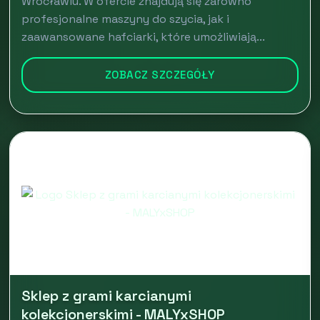
Wrocławiu. W ofercie znajdują się zarówno
profesjonalne maszyny do szycia, jak i
zaawansowane hafciarki, które umożliwiają...
ZOBACZ SZCZEGÓŁY
Sklep z grami karcianymi
kolekcjonerskimi - MALYxSHOP