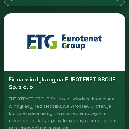
Firma windykacyjna EUROTENET GROUP
Sp. z o. o
EUROTENET GROUP Sp. z o.o., wiodąca kancelaria
windykacyjna z siedzibą we Wrocławiu, oferuje
kompleksowe usługi związane z europejskim
nakazem zapłaty, specjalizując się w europejskim
postępowaniu nakazowym....