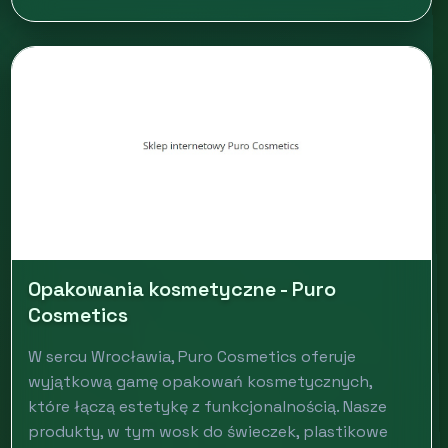
Opakowania kosmetyczne - Puro
Cosmetics
W sercu Wrocławia, Puro Cosmetics oferuje
wyjątkową gamę opakowań kosmetycznych,
które łączą estetykę z funkcjonalnością. Nasze
produkty, w tym wosk do świeczek, plastikowe