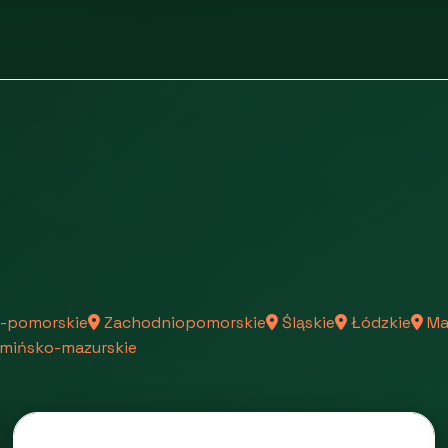
olnośląskiego
-pomorskie
Zachodniopomorskie
Śląskie
Łódzkie
Ma
mińsko-mazurskie