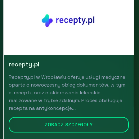
recepty.pl
Recepty.pl w Wrocławiu oferuje usługi medyczne
oparte o nowoczesny obieg dokumentów, w tym
e-recepty oraz e-skierowania lekarskie
realizowane w trybie zdalnym. Proces obsługuje
recepta na antykoncepcje...
ZOBACZ SZCZEGÓŁY