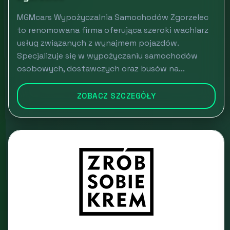
MGMcars Wypożyczalnia Samochodów Zgorzelec
to renomowana firma oferująca szeroki wachlarz
usług związanych z wynajmem pojazdów.
Specjalizuje się w wypożyczaniu samochodów
osobowych, dostawczych oraz busów na...
ZOBACZ SZCZEGÓŁY