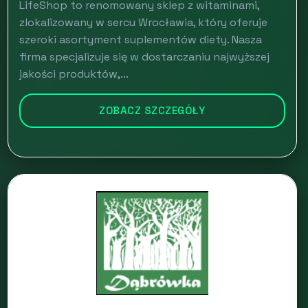
LifeShop to renomowany sklep z witaminami,
zlokalizowany w sercu Wrocławia, który oferuje
szeroki asortyment suplementów diety. Nasza
firma specjalizuje się w dostarczaniu najwyższej
jakości produktów,...
ZOBACZ SZCZEGÓŁY