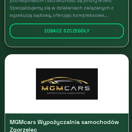
profesjonalizm i skuteczność są priorytetem.
Specjalizujemy się w działaniach związanych z
egzekucją sądową, oferując kompleksowe...
ZOBACZ SZCZEGÓŁY
MGMcars Wypożyczalnia samochodów
Zgorzelec