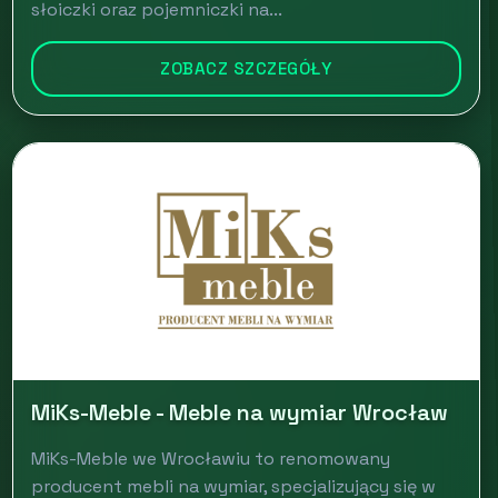
słoiczki oraz pojemniczki na...
ZOBACZ SZCZEGÓŁY
MiKs-Meble - Meble na wymiar Wrocław
MiKs-Meble we Wrocławiu to renomowany
producent mebli na wymiar, specjalizujący się w