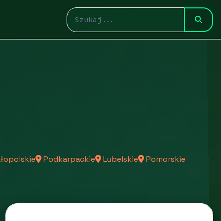
łopolskie
Podkarpackie
Lubelskie
Pomorskie