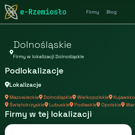
rymarstwo-poznan.pl
Firmy
Firmy z województwa D
e-Rzemiosło
Firmy
Blog
Dolnośląskie
Firmy w lokalizacji Dolnośląskie
Podlokalizacje
Lokalizacje
Mazowieckie
Dolnośląskie
Wielkopolskie
Kujawsko
Świętokrzyskie
Lubuskie
Podlaskie
Opolskie
War
Firmy w tej lokalizacji