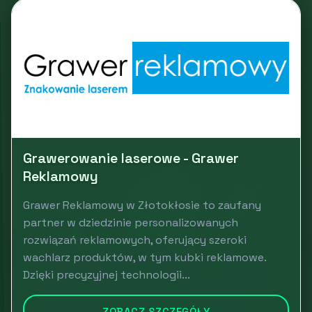
Grawerowanie laserowe - Grawer
Reklamowy
Grawer Reklamowy w Złotokłosie to zaufany
partner w dziedzinie personalizowanych
rozwiązań reklamowych, oferujący szeroki
wachlarz produktów, w tym kubki reklamowe.
Dzięki precyzyjnej technologii...
ZOBACZ SZCZEGÓŁY