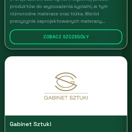
produktów do wyposażenia sypialni, w tym
różnorodne materace oraz łóżka. Wśród
precyzyjnie zaprojektowanych materacy...
ZOBACZ SZCZEGÓŁY
Gabinet Sztuki