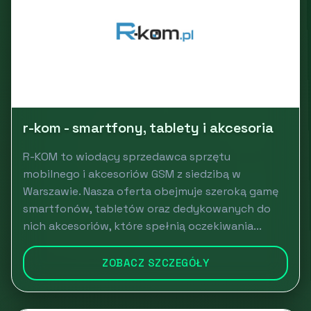
r-kom - smartfony, tablety i akcesoria
R-KOM to wiodący sprzedawca sprzętu
mobilnego i akcesoriów GSM z siedzibą w
Warszawie. Nasza oferta obejmuje szeroką gamę
smartfonów, tabletów oraz dedykowanych do
nich akcesoriów, które spełnią oczekiwania...
ZOBACZ SZCZEGÓŁY