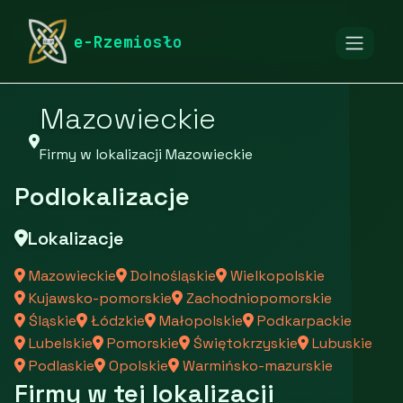
rymarstwo-poznan.pl
Firmy
Firmy z województwa
e-Rzemiosło
Mazowieckie
Firmy w lokalizacji Mazowieckie
Podlokalizacje
Lokalizacje
Mazowieckie
Dolnośląskie
Wielkopolskie
Kujawsko-pomorskie
Zachodniopomorskie
Śląskie
Łódzkie
Małopolskie
Podkarpackie
Lubelskie
Pomorskie
Świętokrzyskie
Lubuskie
Podlaskie
Opolskie
Warmińsko-mazurskie
Firmy w tej lokalizacji