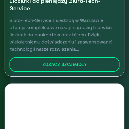
Liczarki do pieniędzy Biuro-Tech-
Service
Biuro-Tech-Service z siedzibą w Warszawie
oferuje kompleksowe usługi naprawy i serwisu
liczarek do banknotów oraz bilonu. Dzięki
wieloletniemu doświadczeniu i zaawansowanej
technologii nasze rozwiązania...
ZOBACZ SZCZEGÓŁY