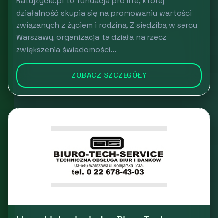
RatujŻycie.pl to fundacja pro life, której
działalność skupia się na promowaniu wartości
związanych z życiem i rodziną. Z siedzibą w sercu
Warszawy, organizacja ta działa na rzecz
zwiększenia świadomości...
ZOBACZ SZCZEGÓŁY