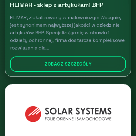
FILIMAR - sklep z artykułami BHP
FILIMAR, zlokalizowany w malowniczym Wacynie,
jest synonimem najwyższej jakości w dziedzinie
artykułów BHP. Specjalizując się w obuwiu i
odzieży ochronnej, firma dostarcza kompleksowe
rozwiązania dla...
ZOBACZ SZCZEGÓŁY