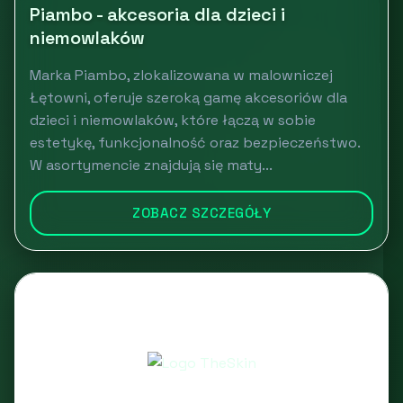
Piambo - akcesoria dla dzieci i
niemowlaków
Marka Piambo, zlokalizowana w malowniczej
Łętowni, oferuje szeroką gamę akcesoriów dla
dzieci i niemowlaków, które łączą w sobie
estetykę, funkcjonalność oraz bezpieczeństwo.
W asortymencie znajdują się maty...
ZOBACZ SZCZEGÓŁY