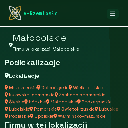
rymarstwo-poznan.pl
Firmy
Firmy z województwa
e-Rzemiosło
Małopolskie
Firmy w lokalizacji Małopolskie
Podlokalizacje
Lokalizacje
Mazowieckie
Dolnośląskie
Wielkopolskie
Kujawsko-pomorskie
Zachodniopomorskie
Śląskie
Łódzkie
Małopolskie
Podkarpackie
Lubelskie
Pomorskie
Świętokrzyskie
Lubuskie
Podlaskie
Opolskie
Warmińsko-mazurskie
Firmy w tej lokalizacji