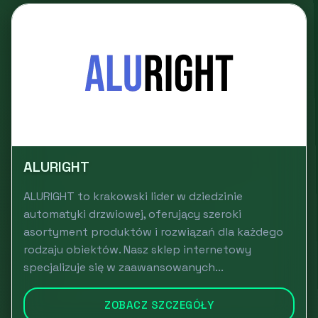
ALURIGHT
ALURIGHT to krakowski lider w dziedzinie
automatyki drzwiowej, oferujący szeroki
asortyment produktów i rozwiązań dla każdego
rodzaju obiektów. Nasz sklep internetowy
specjalizuje się w zaawansowanych...
ZOBACZ SZCZEGÓŁY