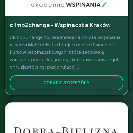
climb2change - Wspinaczka Kraków
Climb2Change to renomowana szkoła wspinania
w sercu Małopolski, oferująca szeroki wachlarz
kursów wspinaczkowych, które zadowolą
zarówno początkujących, jak i zaawansowanych
entuzjastów tej pasjonującej...
ZOBACZ SZCZEGÓŁY