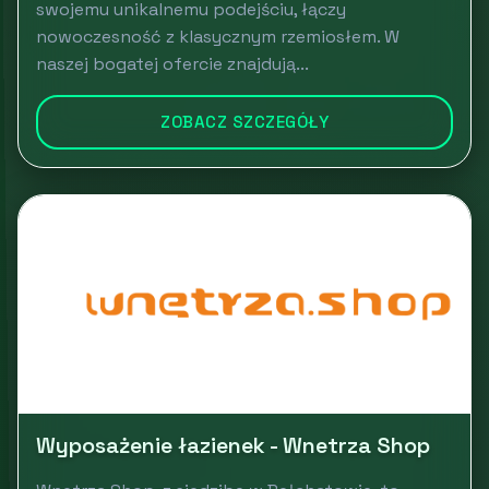
swojemu unikalnemu podejściu, łączy
nowoczesność z klasycznym rzemiosłem. W
naszej bogatej ofercie znajdują...
ZOBACZ SZCZEGÓŁY
Wyposażenie łazienek - Wnetrza Shop