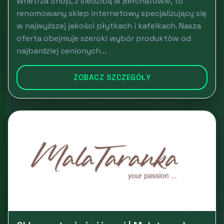
Wnetrza Shop, z siedzibą w Bełchatowie, to
renomowany sklep internetowy specjalizujący się
w najwyższej jakości płytkach i kafelkach. Nasza
oferta obejmuje szeroki wybór produktów od
najbardziej cenionych...
ZOBACZ SZCZEGÓŁY