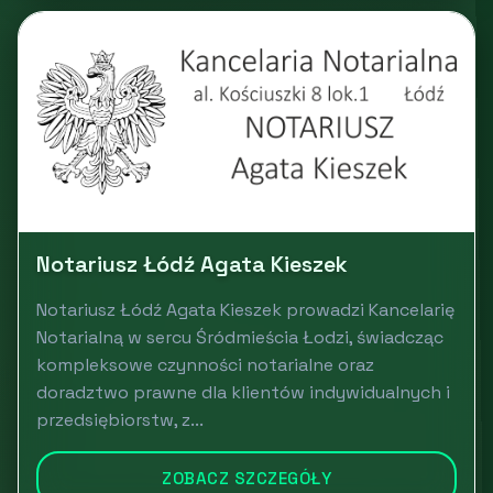
Notariusz Łódź Agata Kieszek
Notariusz Łódź Agata Kieszek prowadzi Kancelarię
Notarialną w sercu Śródmieścia Łodzi, świadcząc
kompleksowe czynności notarialne oraz
doradztwo prawne dla klientów indywidualnych i
przedsiębiorstw, z...
ZOBACZ SZCZEGÓŁY