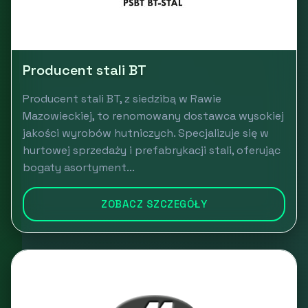
Producent stali BT
Producent stali BT, z siedzibą w Rawie
Mazowieckiej, to renomowany dostawca wysokiej
jakości wyrobów hutniczych. Specjalizuje się w
hurtowej sprzedaży i prefabrykacji stali, oferując
bogaty asortyment...
ZOBACZ SZCZEGÓŁY