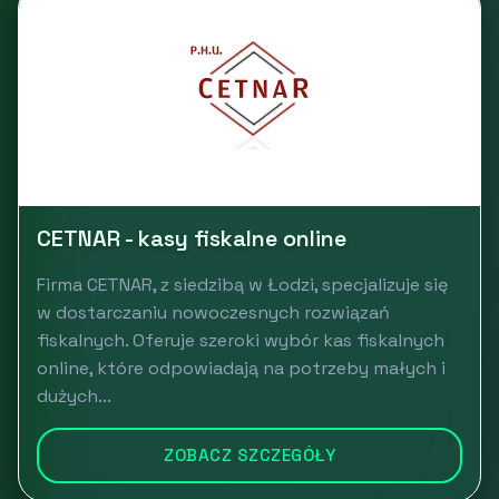
CETNAR - kasy fiskalne online
Firma CETNAR, z siedzibą w Łodzi, specjalizuje się
w dostarczaniu nowoczesnych rozwiązań
fiskalnych. Oferuje szeroki wybór kas fiskalnych
online, które odpowiadają na potrzeby małych i
dużych...
ZOBACZ SZCZEGÓŁY