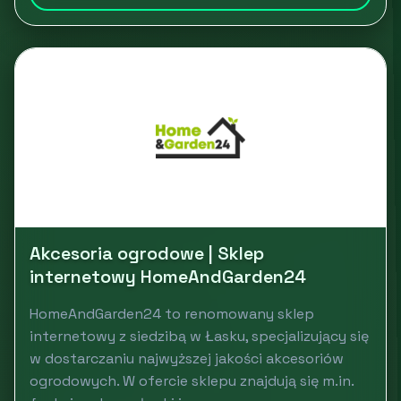
Akcesoria ogrodowe | Sklep
internetowy HomeAndGarden24
HomeAndGarden24 to renomowany sklep
internetowy z siedzibą w Łasku, specjalizujący się
w dostarczaniu najwyższej jakości akcesoriów
ogrodowych. W ofercie sklepu znajdują się m.in.