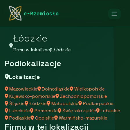
rymarstwo-poznan.pl
Firmy
Firmy z województwa
e-Rzemiosło
Łódzkie
Firmy w lokalizacji Łódzkie
Podlokalizacje
Lokalizacje
Mazowieckie
Dolnośląskie
Wielkopolskie
Kujawsko-pomorskie
Zachodniopomorskie
Śląskie
Łódzkie
Małopolskie
Podkarpackie
Lubelskie
Pomorskie
Świętokrzyskie
Lubuskie
Podlaskie
Opolskie
Warmińsko-mazurskie
Firmy w tej lokalizacji