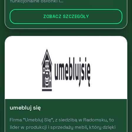
funkcjonalne osłonki i...
ZOBACZ SZCZEGÓŁY
umebluj się
Firma "Umebluj Się", z siedzibą w Radomsku, to
lider w produkcji i sprzedaży mebli, który dzięki