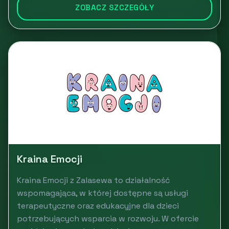
ZOBACZ SZCZEGÓŁY
Kraina Emocji
Kraina Emocji z Zalasewa to działalność
wspomagająca, w której dostępne są usługi
terapeutyczne oraz edukacyjne dla dzieci
potrzebujących wsparcia w rozwoju. W ofercie