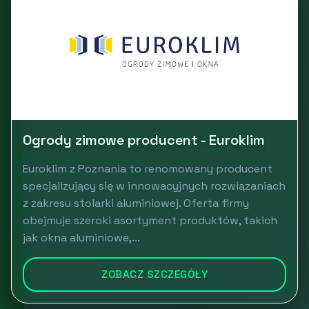
Ogrody zimowe producent - Euroklim
Euroklim z Poznania to renomowany producent
specjalizujący się w innowacyjnych rozwiązaniach
z zakresu stolarki aluminiowej. Oferta firmy
obejmuje szeroki asortyment produktów, takich
jak okna aluminiowe,...
ZOBACZ SZCZEGÓŁY