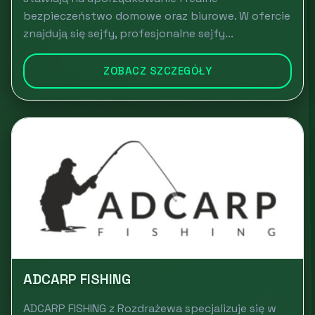
bezpieczeństwo domowe oraz biurowe. W ofercie
znajdują się sejfy, profesjonalne sejfy...
ZOBACZ SZCZEGÓŁY
ADCARP FISHING
ADCARP FISHING z Rozdrażewa specjalizuje się w