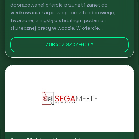
dopracowanej ofercie przynęt i zanęt do
wędkowania karpiowego oraz feederowego,
tworzonej z myślą o stabilnym podaniu i
skutecznej pracy w wodzie. W ofercie...
ZOBACZ SZCZEGÓŁY