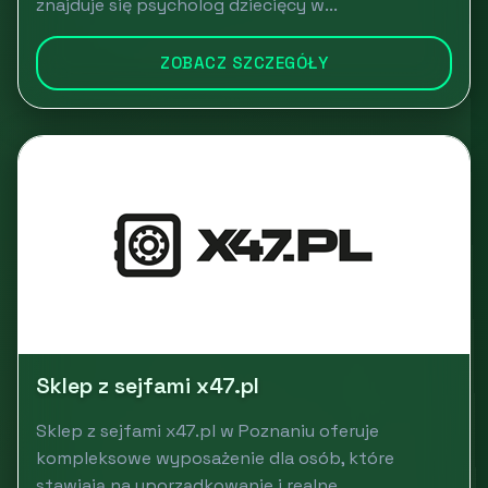
znajduje się psycholog dziecięcy w...
ZOBACZ SZCZEGÓŁY
Sklep z sejfami x47.pl
Sklep z sejfami x47.pl w Poznaniu oferuje
kompleksowe wyposażenie dla osób, które
stawiają na uporządkowanie i realne