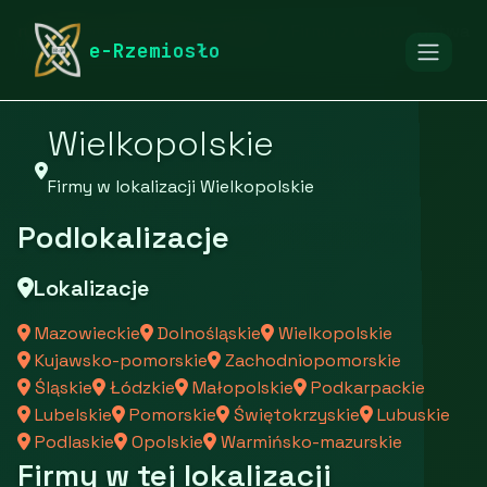
rymarstwo-poznan.pl
Firmy
Firmy z województwa
e-Rzemiosło
Wielkopolskie
Firmy w lokalizacji Wielkopolskie
Podlokalizacje
Lokalizacje
Mazowieckie
Dolnośląskie
Wielkopolskie
Kujawsko-pomorskie
Zachodniopomorskie
Śląskie
Łódzkie
Małopolskie
Podkarpackie
Lubelskie
Pomorskie
Świętokrzyskie
Lubuskie
Podlaskie
Opolskie
Warmińsko-mazurskie
Firmy w tej lokalizacji