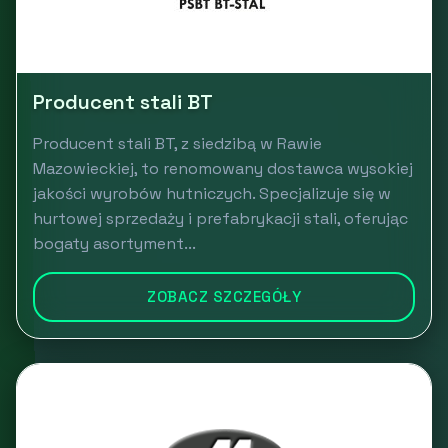
Producent stali BT
Producent stali BT, z siedzibą w Rawie
Mazowieckiej, to renomowany dostawca wysokiej
jakości wyrobów hutniczych. Specjalizuje się w
hurtowej sprzedaży i prefabrykacji stali, oferując
bogaty asortyment...
ZOBACZ SZCZEGÓŁY