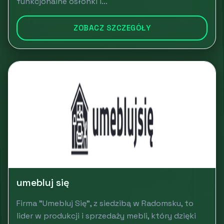
funkcjonalne osłonki i...
ZOBACZ SZCZEGÓŁY
umebluj się
Firma "Umebluj Się", z siedzibą w Radomsku, to
lider w produkcji i sprzedaży mebli, który dzięki