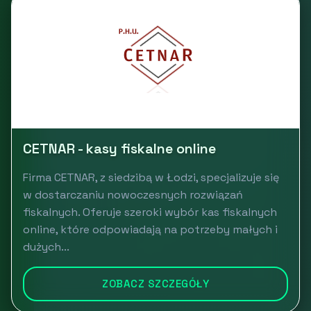
CETNAR - kasy fiskalne online
Firma CETNAR, z siedzibą w Łodzi, specjalizuje się
w dostarczaniu nowoczesnych rozwiązań
fiskalnych. Oferuje szeroki wybór kas fiskalnych
online, które odpowiadają na potrzeby małych i
dużych...
ZOBACZ SZCZEGÓŁY