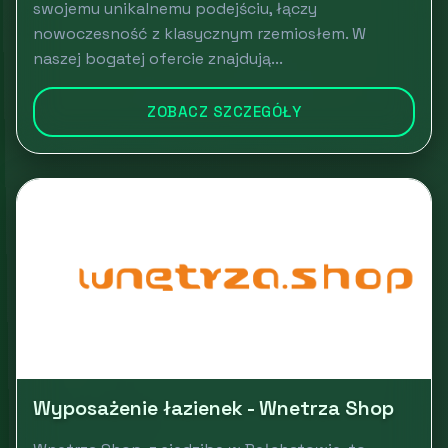
swojemu unikalnemu podejściu, łączy
nowoczesność z klasycznym rzemiosłem. W
naszej bogatej ofercie znajdują...
ZOBACZ SZCZEGÓŁY
Wyposażenie łazienek - Wnetrza Shop