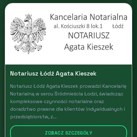
Notariusz Łódź Agata Kieszek
Notariusz Łódź Agata Kieszek prowadzi Kancelarię
Notarialną w sercu Śródmieścia Łodzi, świadcząc
kompleksowe czynności notarialne oraz
doradztwo prawne dla klientów indywidualnych i
przedsiębiorstw, z...
ZOBACZ SZCZEGÓŁY