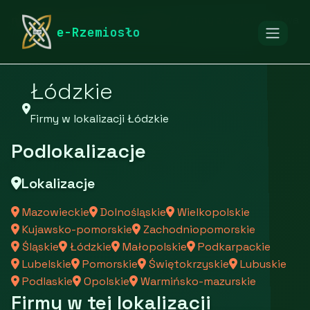
rymarstwo-poznan.pl
Firmy
Firmy z województwa
e-Rzemiosło
Łódzkie
Firmy w lokalizacji Łódzkie
Podlokalizacje
Lokalizacje
Mazowieckie
Dolnośląskie
Wielkopolskie
Kujawsko-pomorskie
Zachodniopomorskie
Śląskie
Łódzkie
Małopolskie
Podkarpackie
Lubelskie
Pomorskie
Świętokrzyskie
Lubuskie
Podlaskie
Opolskie
Warmińsko-mazurskie
Firmy w tej lokalizacji