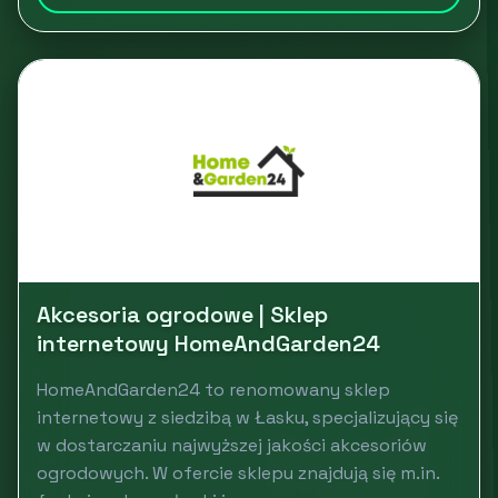
Akcesoria ogrodowe | Sklep
internetowy HomeAndGarden24
HomeAndGarden24 to renomowany sklep
internetowy z siedzibą w Łasku, specjalizujący się
w dostarczaniu najwyższej jakości akcesoriów
ogrodowych. W ofercie sklepu znajdują się m.in.