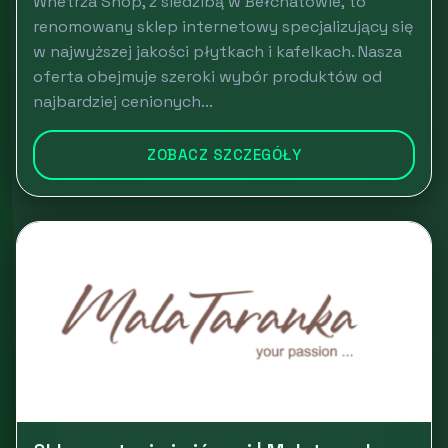
Wnetrza Shop, z siedzibą w Bełchatowie, to
renomowany sklep internetowy specjalizujący się
w najwyższej jakości płytkach i kafelkach. Nasza
oferta obejmuje szeroki wybór produktów od
najbardziej cenionych...
ZOBACZ SZCZEGÓŁY