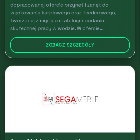
dopracowanej ofercie przynęt i zanęt do
wędkowania karpiowego oraz feederowego,
tworzonej z myślą o stabilnym podaniu i
skutecznej pracy w wodzie. W ofercie...
ZOBACZ SZCZEGÓŁY