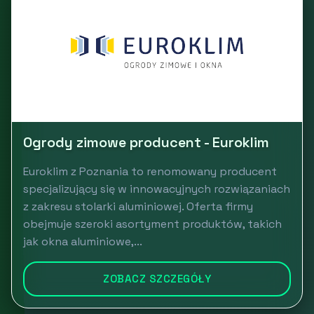
Ogrody zimowe producent - Euroklim
Euroklim z Poznania to renomowany producent
specjalizujący się w innowacyjnych rozwiązaniach
z zakresu stolarki aluminiowej. Oferta firmy
obejmuje szeroki asortyment produktów, takich
jak okna aluminiowe,...
ZOBACZ SZCZEGÓŁY