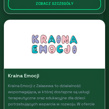
ZOBACZ SZCZEGÓŁY
Kraina Emocji
Kraina Emocji z Zalasewa to działalność
wspomagająca, w której dostępne są usługi
terapeutyczne oraz edukacyjne dla dzieci
potrzebujących wsparcia w rozwoju. W ofercie