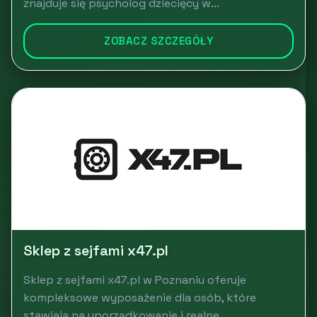
znajduje się psycholog dziecięcy w...
ZOBACZ SZCZEGÓŁY
Sklep z sejfami x47.pl
Sklep z sejfami x47.pl w Poznaniu oferuje
kompleksowe wyposażenie dla osób, które
stawiają na uporządkowanie i realne