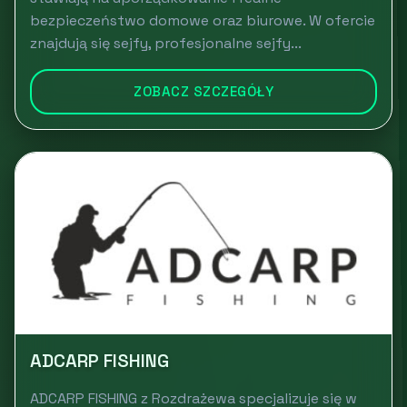
bezpieczeństwo domowe oraz biurowe. W ofercie
znajdują się sejfy, profesjonalne sejfy...
ZOBACZ SZCZEGÓŁY
ADCARP FISHING
ADCARP FISHING z Rozdrażewa specjalizuje się w