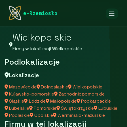
rymarstwo-poznan.pl
Firmy
Firmy z województwa
e-Rzemiosło
Wielkopolskie
Firmy w lokalizacji Wielkopolskie
Podlokalizacje
Lokalizacje
Mazowieckie
Dolnośląskie
Wielkopolskie
Kujawsko-pomorskie
Zachodniopomorskie
Śląskie
Łódzkie
Małopolskie
Podkarpackie
Lubelskie
Pomorskie
Świętokrzyskie
Lubuskie
Podlaskie
Opolskie
Warmińsko-mazurskie
Firmy w tej lokalizacji