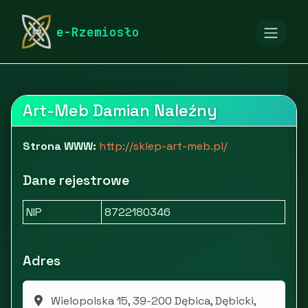
rymarstwo-poznan.pl
Firmy
Dom i ogród
Meble
e-Rzemiosło
ART-MEB
Art-Meb Damian Naleźny
Strona WWW:
http://sklep-art-meb.pl/
Dane rejestrowe
NIP
8722180346
Adres
Wielopolska 15, 39-200 Dębica, Dębicki,