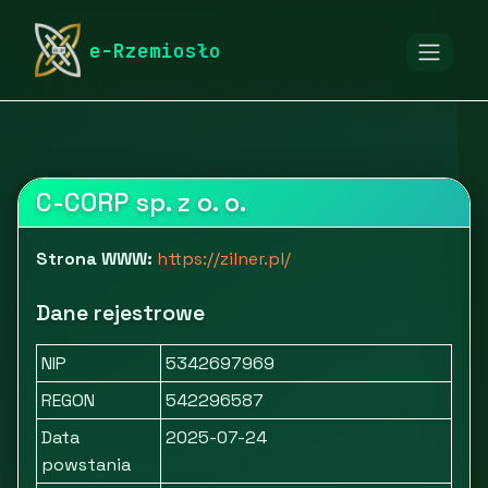
rymarstwo-poznan.pl
Firmy
Dom i ogród
e-Rzemiosło
Kuchnia, łazienka i ceramika
Artykuły gospodarstwa domowego ZILNER
C-CORP sp. z o. o.
Strona WWW:
https://zilner.pl/
Dane rejestrowe
NIP
5342697969
REGON
542296587
Data
2025-07-24
powstania