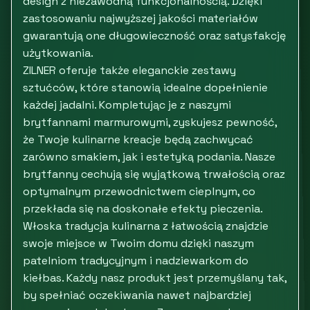
design z niezawodną funkcjonalnością. Dzięki
zastosowaniu najwyższej jakości materiałów
gwarantują one długowieczność oraz satysfakcję
użytkowania.
ZILNER oferuje także eleganckie zestawy
sztućców, które stanowią idealne dopełnienie
każdej jadalni. Kompletując je z naszymi
brytfannami marmurowymi, zyskujesz pewność,
że Twoje kulinarne kreacje będą zachwycać
zarówno smakiem, jak i estetyką podania. Nasze
brytfanny cechują się wyjątkową trwałością oraz
optymalnym przewodnictwem cieplnym, co
przekłada się na doskonałe efekty pieczenia.
Włoska tradycja kulinarna z łatwością znajdzie
swoje miejsce w Twoim domu dzięki naszym
patelniom tradycyjnym i nadziewarkom do
kiełbas. Każdy nasz produkt jest przemyślany tak,
by spełniać oczekiwania nawet najbardziej