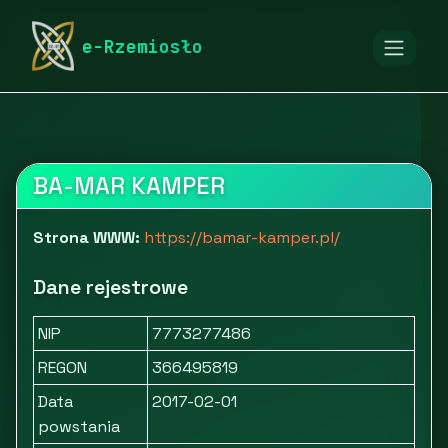
rymarstwo-poznan.pl
Firmy
e-Rzemiosło
Motoryzacja i transport
Samochody i pojazdy
BA-MAR KAMPER - wypożyczalnia kamperów
BA-MAR KAMPER
Strona WWW:
https://bamar-kamper.pl/
Dane rejestrowe
NIP
7773277486
REGON
366495819
Data
2017-02-01
powstania