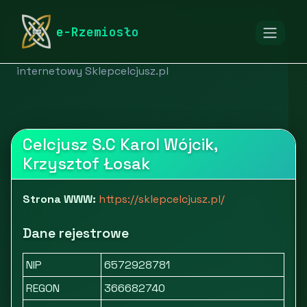
rymarstwo-poznan.pl
Firmy
e-Rzemiosło
Motoryzacja i transport
Samochody i pojazdy
Części do klimatyzacji samochodowej | Sklep
internetowy Sklepcelcjusz.pl
Celcjusz S.C Karol Wójcik,
Krzysztof Łosak
Strona WWW:
https://sklepcelcjusz.pl/
Dane rejestrowe
NIP
6572928781
REGON
366682740