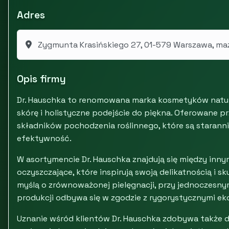
Adres
Zygmunta Krasińskiego 27, 01-579 Warszawa, ma
Opis firmy
Dr. Hauschka to renomowana marka kosmetyków natur
skórę i holistyczne podejście do piękna. Oferowane 
składników pochodzenia roślinnego, które są staranni
efektywność.
W asortymencie Dr. Hauschka znajdują się między inny
oczyszczające, które inspirują swoją delikatnością i 
myślą o zrównoważonej pielęgnacji, przy jednoczesny
produkcji odbywa się w zgodzie z rygorystycznymi ek
Uznanie wśród klientów Dr. Hauschka zdobywa także 