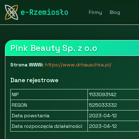
rymarstwo-poznan.pl
Firmy
Zdrowie i uroda
Kosme
e-Rzemiosło
Firmy
Blog
Pink Beauty Sp. z o.o
Strona WWW:
https://www.drhauschka.pl/
Dane rejestrowe
NIP
1133093142
REGON
525033332
Data powstania
2023-04-12
Data rozpoczęcia działalności
2023-04-12