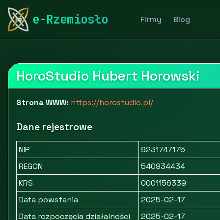
rymarstwo-poznan.pl
Firmy
Dom i ogród
Dekoracj
e-Rzemiosło
Firmy
Blog
HoroStudio Hubert Horowski
Strona WWW:
https://horostudio.pl/
Dane rejestrowe
NIP
9231747175
REGON
540934434
KRS
0001156339
Data powstania
2025-02-17
Data rozpoczęcia działalności
2025-02-17