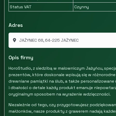
Status VAT
Czynny
Adres
JAŻYNIEC 68, 64-225 JAŻYNIEC
Opis firmy
HoroStudio, z siedzibą w malowniczym Jażyńcu, specj
prezentów, które doskonale wpisują się w różnorodne 
drewniane pamiątki na ślub, a także personalizowane 
i dbałości o detale każdy produkt emanuje niepowtarza
oryginalnym sposobem na wyrażenie wdzięczności.
Niezależnie od tego, czy przygotowujesz podziękowan
małżonków, nasze produkty z grawerem nadają każdem