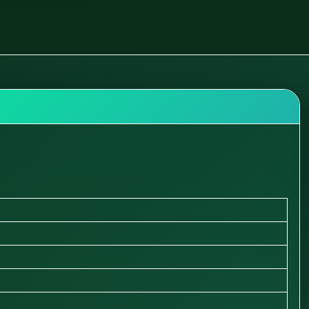
e i oświetlenie
Drewniane prezenty HoroStudio