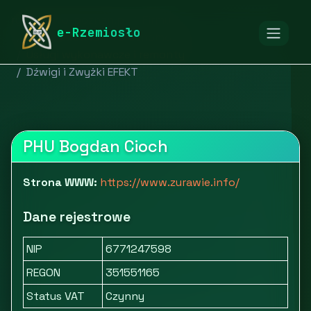
rymarstwo-poznan.pl
Firmy
e-Rzemiosło
Budownictwo i nieruchomości
Usługi wykonawcze i remonty
Dźwigi i Zwyżki EFEKT
PHU Bogdan Cioch
Strona WWW:
https://www.zurawie.info/
Dane rejestrowe
NIP
6771247598
REGON
351551165
Status VAT
Czynny