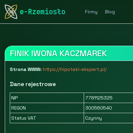
rymarstwo-poznan.pl
Firmy
Usługi dla firm
Finans
e-Rzemiosło
Firmy
Blog
Ekspert Kredytowy Iwona Kaczmarek
FINIK IWONA KACZMAREK
Strona WWW:
https://hipoteki-ekspert.pl/
Dane rejestrowe
NIP
7781125325
REGON
300560540
Status VAT
Czynny