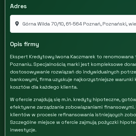
Adres
Górna Wilda 70/10, 61-564 Poznań, Poznański, wi
Opis firmy
Ekspert Kredytowy Iwona Kaczmarek to renomowana fi
Poznaniu. Specjalnością marki jest kompleksowe dora
dostosowywanie rozwiązań do indywidualnych potrzeb
bankowymi, firma uzyskuje najkorzystniejsze warunki
kosztów dla każdego klienta.
W ofercie znajdują się m.in. kredyty hipoteczne, got
efektywne zarządzanie zobowiązaniami finansowymi.
klientów w procesie refinansowania istniejących zobo
Szczególne miejsce w ofercie zajmują pożyczki hipote
inwestycje.