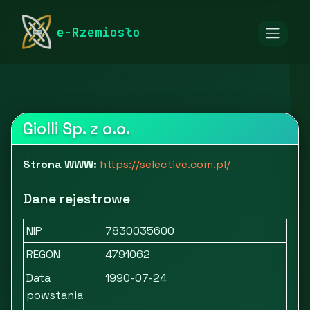
rymarstwo-poznan.pl
Firmy
Zdrowie i uroda
e-Rzemiosło
Kosmetyki i pielęgnacja
Giolli - Profesjonalne kosmetyki do włosów
Giolli Sp. z o.o.
Strona WWW:
https://selective.com.pl/
Dane rejestrowe
NIP
7830035600
REGON
4791062
Data
1990-07-24
powstania