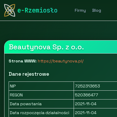
rymarstwo-poznan.pl
Firmy
Zdrowie i uroda
Kosme
e-Rzemiosło
Firmy
Blog
Hurtownia medycyny estetycznej BeautyNova
Beautynova Sp. z o.o.
Strona WWW:
https://beautynova.pl/
Dane rejestrowe
NIP
7252313653
REGON
520366477
Data powstania
2021-11-04
Data rozpoczęcia działalności
2021-11-04