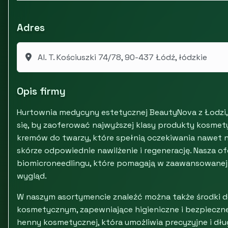
Adres
Al. T. Kościuszki 74/78, 90-437 Łódź, łódzkie
Opis firmy
Hurtownia medycyny estetycznej BeautyNova z Łodzi, t
się, by zaoferować najwyższej klasy produkty kosme
kremów do twarzy, które spełnią oczekiwania nawet 
skórze odpowiednie nawilżenie i regenerację. Nasza 
biomicroneedlingu, które pomagają w zaawansowanej pi
wygląd.
W naszym asortymencie znaleźć można także środki d
kosmetycznym, zapewniające higieniczne i bezpieczn
henny kosmetycznej, która umożliwia precyzyjne i dłu