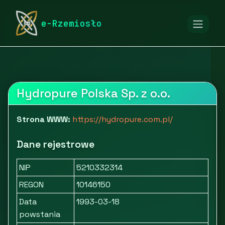
rymarstwo-poznan.pl
Firmy
Dom i ogród
e-Rzemiosło
Tekstylia i pozostałe wyposażenie
Hydropure - Odwrócona osmoza
Hydropure Polska Sp. z o.o.
Strona WWW:
https://hydropure.com.pl/
Dane rejestrowe
NIP
5210332314
REGON
10146150
Data
1993-03-18
powstania