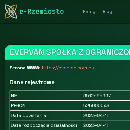
rymarstwo-poznan.pl
Firmy
Motoryzacja i transpor
e-Rzemiosło
Firmy
Blog
Import aut dostawczych - EverVan
EVERVAN SPÓŁKA Z OGRANICZO
Strona WWW:
https://evervan.com.pl/
Dane rejestrowe
NIP
9512565997
REGON
525006648
Data powstania
2023-04-11
Data rozpoczęcia działalności
2023-04-11