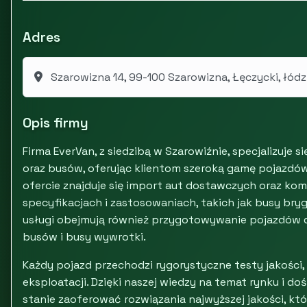
Adres
Szarowizna 14, 99-100 Szarowizna, Łęczycki, łódz
Opis firmy
Firma EverVan, z siedzibą w Szarowiźnie, specjalizuj
oraz busów, oferując klientom szeroką gamę pojazd
ofercie znajduje się import aut dostawczych oraz ko
specyfikacjach i zastosowaniach, takich jak busy b
usługi obejmują również przygotowywanie pojazdów 
busów i busy wywrotki.
Każdy pojazd przechodzi rygorystyczne testy jakośc
eksploatacji. Dzięki naszej wiedzy na temat rynku i d
stanie zaoferować rozwiązania najwyższej jakości, kt