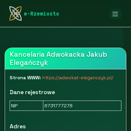
rymarstwo-poznan.pl
Firmy
Usługi dla firm
e-Rzemiosło
Usługi prawne
Kancelaria Adwokacka Adwokat Jakub Elegańczyk
Kancelaria Adwokacka Jakub
Elegańczyk
Strona WWW:
https://adwokat-eleganczyk.pl/
Dane rejestrowe
NIP
6731777278
Adres