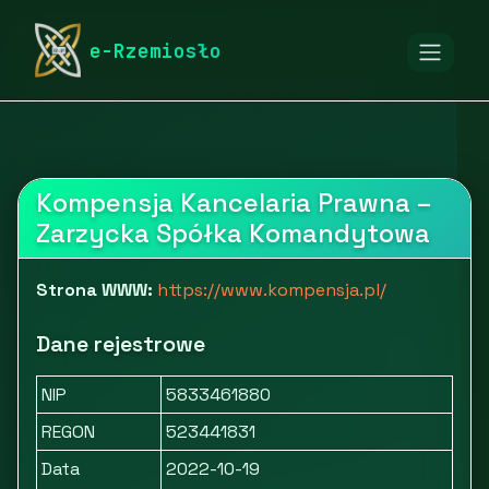
rymarstwo-poznan.pl
Firmy
Usługi dla firm
e-Rzemiosło
Finanse, księgowość i ubezpieczenia
Kancelaria odszkodowawcza Kompensja
Kompensja Kancelaria Prawna –
Zarzycka Spółka Komandytowa
Strona WWW:
https://www.kompensja.pl/
Dane rejestrowe
NIP
5833461880
REGON
523441831
Data
2022-10-19