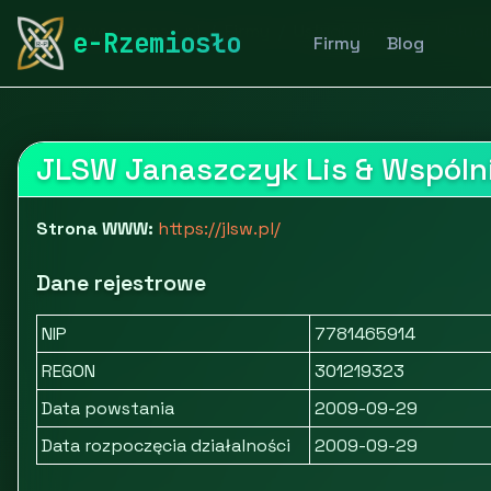
rymarstwo-poznan.pl
Firmy
Usługi dla firm
Usług
e-Rzemiosło
Firmy
Blog
JLSW Janaszczyk Lis & Wspólni
Strona WWW:
https://jlsw.pl/
Dane rejestrowe
NIP
7781465914
REGON
301219323
Data powstania
2009-09-29
Data rozpoczęcia działalności
2009-09-29