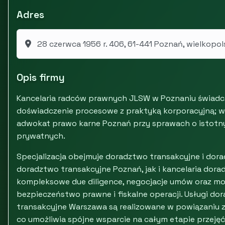
Adres
28 czerwca 1956 r. 406, 61-441 Poznań, wielkopol
Opis firmy
Kancelaria radców prawnych JLSW w Poznaniu świadcz
doświadczenie procesowe z praktyką korporacyjną; w 
adwokat prawo karne Poznań przy sprawach o istotny
prywatnych.
Specjalizacja obejmuje doradztwo transakcyjne i dor
doradztwo transakcyjne Poznań, jak i kancelaria dor
kompleksowe due diligence, negocjacje umów oraz mo
bezpieczeństwo prawne i fiskalne operacji. Usługi d
transakcyjne Warszawa są realizowane w powiązaniu
co umożliwia spójne wsparcie na całym etapie przejęć,