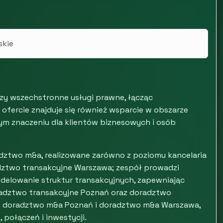
skie
y wszechstronne usługi prawne, łącząc
ofercie znajduje się również wsparcie w obszarze
m znaczeniu dla klientów biznesowych i osób
adztwo m&a, realizowane zarówno z poziomu kancelaria
adztwo transakcyjne Warszawa; zespół prowadzi
delowanie struktur transakcyjnych, zapewniając
oradztwo transakcyjne Poznań oraz doradztwo
 z doradztwo m&a Poznań i doradztwo m&a Warszawa,
 połączeń i inwestycji.