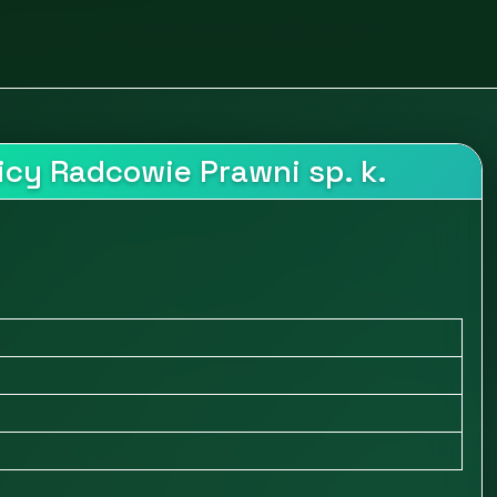
i prawne
Kancelaria radców prawnych JLSW
cy Radcowie Prawni sp. k.