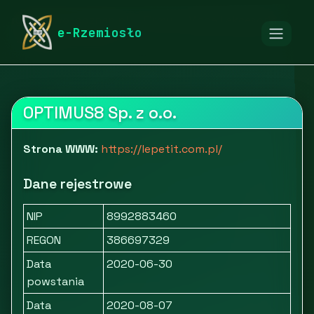
rymarstwo-poznan.pl
Firmy
Moda i akcesoria
e-Rzemiosło
Odzież
LePetit
OPTIMUS8 Sp. z o.o.
Strona WWW:
https://lepetit.com.pl/
Dane rejestrowe
NIP
8992883460
REGON
386697329
Data
2020-06-30
powstania
Data
2020-08-07