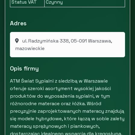
Status VAT
Czynny
Adres
ul. Radzymińska 338, 05-091 Warszawa,
mazowieckie
Opis firmy
ATM Świat Sypialni z siedzibą w Warszawie
oferuje szeroki asortyment wysokiej jakości
produktów do wyposażenia sypialni, w tym
różnorodne materace oraz łóżka. Wśród
precyzyjnie zaprojektowanych materacy znajdują
się modele hybrydowe, które łączą w sobie zalety
materacy sprężynowych i piankowych,
dostarczając idealnego wsparcia dla kręgosłupa.