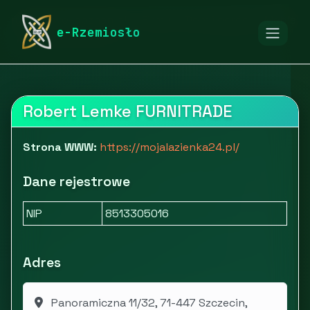
rymarstwo-poznan.pl
Firmy
Dom i ogród
Meble
e-Rzemiosło
Moja Łazienka 24
Robert Lemke FURNITRADE
Strona WWW:
https://mojalazienka24.pl/
Dane rejestrowe
NIP
8513305016
Adres
Panoramiczna 11/32, 71-447 Szczecin,