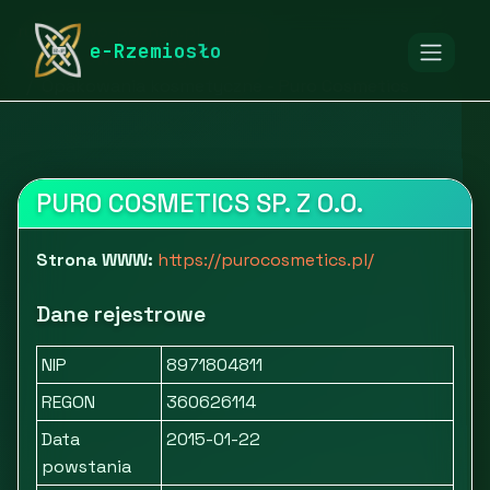
rymarstwo-poznan.pl
Firmy
e-Rzemiosło
Opakowania i etykiety
Opakowania kosmetyczne - Puro Cosmetics
PURO COSMETICS SP. Z O.O.
Strona WWW:
https://purocosmetics.pl/
Dane rejestrowe
NIP
8971804811
REGON
360626114
Data
2015-01-22
powstania