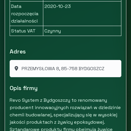
Data
2020-10-23
rozpoczęcia
działalności
Status VAT
Czynny
Adres
PRZEMYSŁOWA 8, 85-758 BYDGOSZCZ
Opis firmy
Revo System z Bydgoszczy to renomowany
producent innowacyjnych rozwiązań w dziedzinie
chemii budowlanej, specjalizujący się w wysokiej
jakości produktach z żywicy epoksydowej.
Sztandarowe produkty firmy obejmują żywice