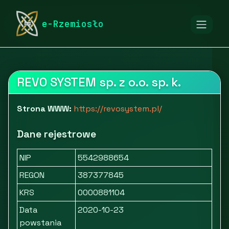
rymarstwo-poznan.pl
Firmy
Usługi dla firm
e-Rzemiosło
Pozostałe usługi B2B
Revo System
REVO SYSTEM sp. z o.o. sp. k.
Strona WWW:
https://revosystem.pl/
Dane rejestrowe
NIP
5542988654
REGON
387377845
KRS
0000881104
Data
2020-10-23
powstania