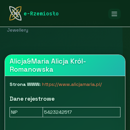
rymarstwo-poznan.pl
Firmy
Moda i akcesoria
e-Rzemiosło
Biżuteria i zegarki
Sklep internetowy z biżuterią Alicja&Maria
Jewellery
Alicja&Maria Alicja Król-
Romanowska
Strona WWW:
https://www.alicjamaria.pl/
Dane rejestrowe
NIP
5423242517