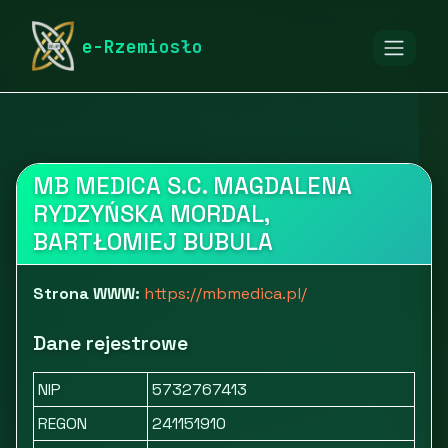
rymarstwo-poznan.pl
Firmy
e-Rzemiosło
Medycyna, farmacja i kosmetyki
Sklep medyczny MB Medica
MB MEDICA S.C. MAGDALENA
RYDZYŃSKA MORDAL,
BARTŁOMIEJ BUBULA
Strona WWW:
https://mbmedica.pl/
Dane rejestrowe
NIP
5732767413
REGON
241151910